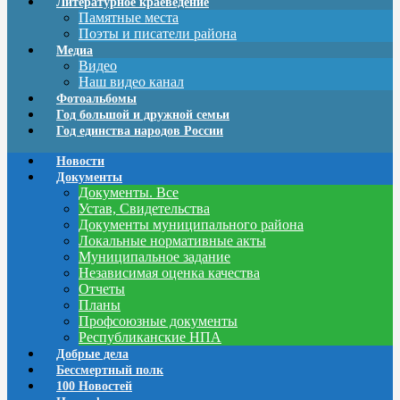
Литературное краеведение
Памятные места
Поэты и писатели района
Медиа
Видео
Наш видео канал
Фотоальбомы
Год большой и дружной семьи
Год единства народов России
Новости
Документы
Документы. Все
Устав, Свидетельства
Документы муниципального района
Локальные нормативные акты
Муниципальное задание
Независимая оценка качества
Отчеты
Планы
Профсоюзные документы
Республиканские НПА
Добрые дела
Бессмертный полк
100 Новостей