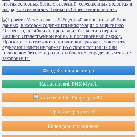
Фонд Калтасинский рн
Калтасинский РИК Музей
Госуслуги РБ
Права потребителей
Календарь праздников