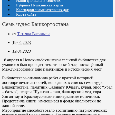
Наши филиалы в соцсетях
Рубрика Пушкинская карта
Календари знаменательных дат
Карта сайта
Семь чудес Башкортостана
от
Татьяна Васильева
19.04.2023
19.04.2023
18 апреля в Новокильбахтинской сельской библиотеке для
учащихся был проведен тематический час, посвящённый
Международному дню памятников и исторических мест.
Библиотекарь ознакомила ребят с краткой историей
достопримечательностей, вошедших в список семи чудес
Башкортостана: памятник Салавату Юлаеву, курай, эпос “Урал
– батыр”, пещера Шульган – таш, башкирский мед, гора
Янган-тау и Красноусольские минеральные источники.
Представила книги, имеющиеся в фонде библиотеки по
данной теме.
Мероприятие способствовало воспитанию патриотических
чувств к своей малой родине, бережному отношению к