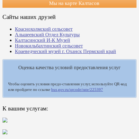
Мы на карте Калтасов
Сайты наших друзей
Краснохолмский сельсовет
Альшеевский Отдел Культуры
Калтасинский И-К Музей
Новокильбахтинский сельсовет
Краеведческий музей г. Оханск Пермский край
Оценка качества условий предоставления услуг
Чтобы оценить условия предо-ставления услуг, используйте QR-код
или пройдите по ссылке
bus.gov.ru/qrcode/rate/225397
К вашим услугам: