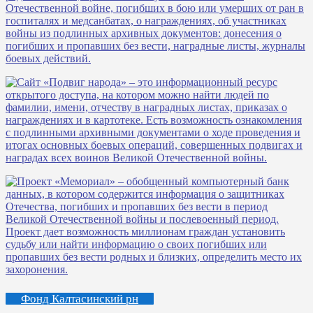
Фонд Калтасинский рн