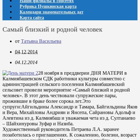
Наши филиалы в соцсетях
Рубрика Пушкинская карта
Календари знаменательных дат
Карта сайта
Самый близкий и родной человек
от
Татьяна Васильева
04.12.2014
04.12.2014
28 ноября в преддверии ДНЯ МАТЕРИ в
Калмиябашевском СДК работники культуры совместно с
администрацией сельского поселения Калмиябашевский
сельсовет провели мероприятие «Самый близкий и родной
человек». В этот день чествовали супружеские пары,
прожившие в браке более сорока лет.Это
супруги:Айгильдины Александр и Тамара, Байгильдины Яков
и Вера, Михайловы Андриян и Янсепа, Сайрановы Адольф и
Алевтина из д. Калмиябаш и уважаемая чета из д. Султанаево
– Шайхинуровы Зуфар и Назиба.
Художественный руководитель Петраева Л.А. заранее
позаботилась о приглашениях. К сожалению, болезни, возраст