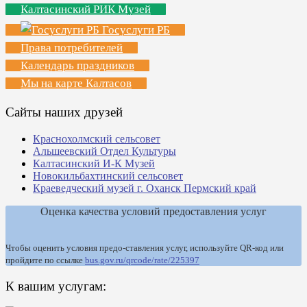
Калтасинский РИК Музей
Госуслуги РБ
Права потребителей
Календарь праздников
Мы на карте Калтасов
Сайты наших друзей
Краснохолмский сельсовет
Альшеевский Отдел Культуры
Калтасинский И-К Музей
Новокильбахтинский сельсовет
Краеведческий музей г. Оханск Пермский край
Оценка качества условий предоставления услуг
Чтобы оценить условия предо-ставления услуг, используйте QR-код или
пройдите по ссылке
bus.gov.ru/qrcode/rate/225397
К вашим услугам: