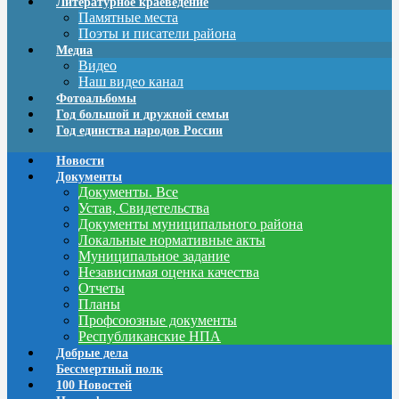
Литературное краеведение
Памятные места
Поэты и писатели района
Медиа
Видео
Наш видео канал
Фотоальбомы
Год большой и дружной семьи
Год единства народов России
Новости
Документы
Документы. Все
Устав, Свидетельства
Документы муниципального района
Локальные нормативные акты
Муниципальное задание
Независимая оценка качества
Отчеты
Планы
Профсоюзные документы
Республиканские НПА
Добрые дела
Бессмертный полк
100 Новостей