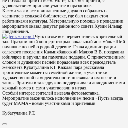
не позволил прийти всем. Но те, кто смог прийти, с
удовольствием приняли участие в празднике.
К семи часам все приглашенные дружно собрались на
чаепитие в сельской библиотеке, где был накрыт стол
работниками культуры. Материальную помощь в проведении
мероприятия оказал депутат районного совета Хузин Ильдар
Гайданиевич.
Чуть позже все переместились в зрительный
зал. Праздничный концерт открыл вокальный ансамбль «Ший
памаш» с песней о родной деревне. Глава администрации
сельского поселения Калмиябашеский Маязов В.В. поздравил
юбиляров и вручил им памятные подарки. С приветственным
словом и душевной песней порадовала всех председатель
женсовета Кубатуллина Р.Т. Каждая пара рассказала
трогательные моменты семейной жизни, а участники
художественной самодеятельности посвящали им песни и
танцы. Зрители в зале дружно поддерживали аплодисментами
каждый номер и сами участвовали в играх.
Особый интерес зрителей вызвала фотовыставка.
Мероприятие закончилось исполнением песни «Пусть всегда
будет МАМА» всеми участниками и зрителями.
Кубатуллина Р.Т.