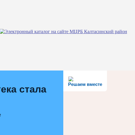
Решаем вместе
ека стала
е