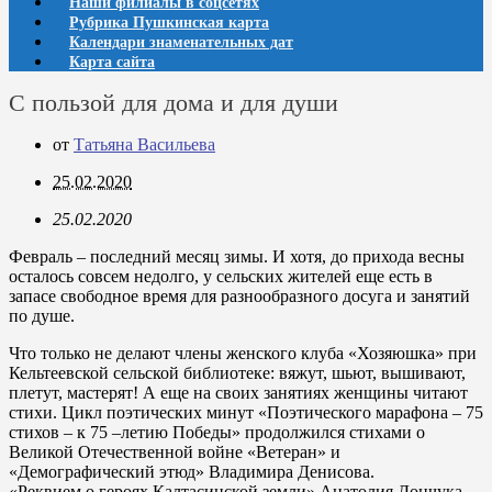
Наши филиалы в соцсетях
Рубрика Пушкинская карта
Календари знаменательных дат
Карта сайта
С пользой для дома и для души
от
Татьяна Васильева
25.02.2020
25.02.2020
Февраль – последний месяц зимы. И хотя, до прихода весны
осталось совсем недолго, у сельских жителей еще есть в
запасе свободное время для разнообразного досуга и занятий
по душе.
Что только не делают члены женского клуба «Хозяюшка» при
Кельтеевской сельской библиотеке: вяжут, шьют, вышивают,
плетут, мастерят! А еще на своих занятиях женщины читают
стихи. Цикл поэтических минут «Поэтического марафона – 75
стихов – к 75 –летию Победы» продолжился стихами о
Великой Отечественной войне «Ветеран» и
«Демографический этюд» Владимира Денисова.
«Реквием о героях Калтасинской земли» Анатолия Дончука,