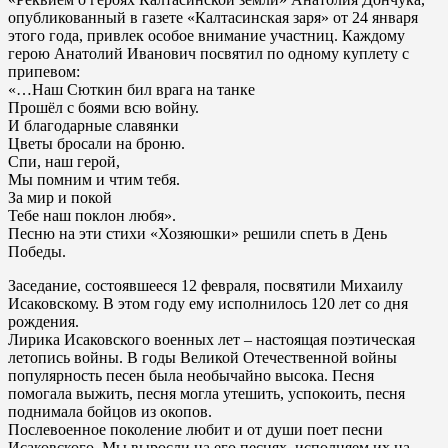
опубликованный в газете «Калтасинская заря» от 24 января
этого года, привлек особое внимание участниц. Каждому
герою Анатолий Иванович посвятил по одному куплету с
припевом:
«…Наш Сюткин бил врага на танке
Прошёл с боями всю войну.
И благодарные славянки
Цветы бросали на броню.
Спи, наш герой,
Мы помним и чтим тебя.
За мир и покой
Тебе наш поклон любя».
Песню на эти стихи «Хозяюшки» решили спеть в День
Победы.
Заседание, состоявшееся 12 февраля, посвятили Михаилу
Исаковскому. В этом году ему исполнилось 120 лет со дня
рождения.
Лирика Исаковского военных лет – настоящая поэтическая
летопись войны. В годы Великой Отечественной войны
популярность песен была необычайно высока. Песня
помогала выжить, песня могла утешить, успокоить, песня
поднимала бойцов из окопов.
Послевоенное поколение любит и от души поет песни
Исаковского. Мы выросли на его песнях, исполняем их на