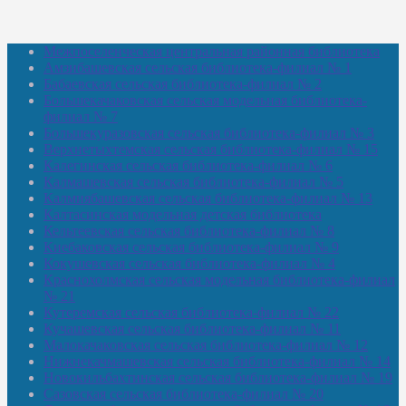
Межпоселенческая центральная районная библиотека
Амзибашевская сельская библиотека-филиал № 1
Бабаевская сельская библиотека-филиал № 2
Большекачаковская сельская модельная библиотека-
филиал № 7
Большекуразовская сельская библиотека-филиал № 3
Верхнетыхтемская сельская библиотека-филиал № 15
Калегинская сельская библиотека-филиал № 6
Калмашевская сельская библиотека-филиал № 5
Калмиябашевская сельская библиотека-филиал № 13
Калтасинская модельная детская библиотека
Кельтеевская сельская библиотека-филиал № 8
Киебаковская сельская библиотека-филиал № 9
Кокушевская сельская библиотека-филиал № 4
Краснохолмская сельская модельная библиотека-филиал
№ 21
Кутеремская сельская библиотека-филиал № 22
Кучашевская сельская библиотека-филиал № 11
Малокачаковская сельская библиотека-филиал № 12
Нижнекачмашевская сельская библиотека-филиал № 14
Новокильбахтинская сельская библиотека-филиал № 19
Сазовская сельская библиотека-филиал № 20