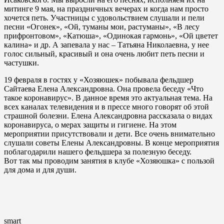
митинге 9 мая, на праздничных вечерах и когда нам просто
хочется петь. Участницы с удовольствием слушали и пели
песни «Огонек», «Ой, туманы мои, растуманы», «В лесу
прифронтовом», «Катюша», «Одинокая гармонь», «Ой цветет
калина» и др. А запевала у нас – Татьяна Николаевна, у нее
голос сильный, красивый и она очень любит петь песни и
частушки.
19 февраля в гостях у «Хозяюшек» побывала фельдшер
Сайтаева Елена Александровна. Она провела беседу «Что
такое коронавирус». В данное время это актуальная тема. На
всех каналах телевидения и в прессе много говорят об этой
страшной болезни. Елена Александровна рассказала о видах
коронавируса, о мерах защиты и гигиене. На этом
мероприятии присутствовали и дети. Все очень внимательно
слушали советы Елены Александровны. В конце мероприятия
поблагодарили нашего фельдшера за полезную беседу.
Вот так мы проводим занятия в клубе «Хозяюшка» с пользой
для дома и для души.
smart