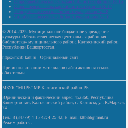
Староорьебашевская сельская библиотека-филиал № 16
Старояшевская сельская библиотека-филиал № 17
Тюльдинская сельская библиотека-филиал № 18
Чилибеевская сельская библиотека-филиал № 10
© 2014-2025. Муниципальное бюджетное учреждение
культуры «Межпоселенческая центральная районная
библиотека» муниципального района Калтасинский район
Республики Башкортостан.
https://mcrb-kalt.ru - Официальный сайт
При использовании материалов сайта активная ссылка
обязательна.
МБУК “МЦРБ” МР Калтасинский район РБ
Юридический и фактический адрес: 452860, Республика
Башкортостан, Калтасинский район, с. Калтасы, ул. К.Маркса,
74
Тел.: 8 (34779) 4-15-42; 4-25-42; E–mail: kltbibl@mail.ru
Режим работы: