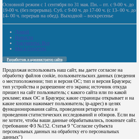
Основной режим с 1 сентября по 31 мая. Пн. – пт. с 9-00 ч. до
19-00 ч. (без перерыва). Суб. с 9-00 ч. до 17-00 ч. (с 13- 00 ч. до
14- 00 ч. перерыв на обед). Выходной – воскресенье
Домой
Новости
Документы. Все
Мы в соцсетях
Разработчик и администратор сайта
Продолжая использовать наш сайт, вы даете согласие на
обработку файлов cookie, пользовательских данных (сведения
о местоположении; тип и версия ОС; тип и версия Браузера;
тип устройства и разрешение его экрана; источник откуда
пришел на сайт пользователь; с какого сайта или по какой
рекламе; язык ОС и Браузера; какие страницы открывает и на
какие кнопки нажимает пользователь; ip-адрес) в целях
функционирования сайта, проведения ретаргетинга и
проведения статистических исследований и обзоров. Если вы
не хотите, чтобы ваши данные обрабатывались, покиньте сайт.
(требование ФЗ №152. Статья 9 "Согласие субъекта
персональных данных на обработку его персональных
данных")