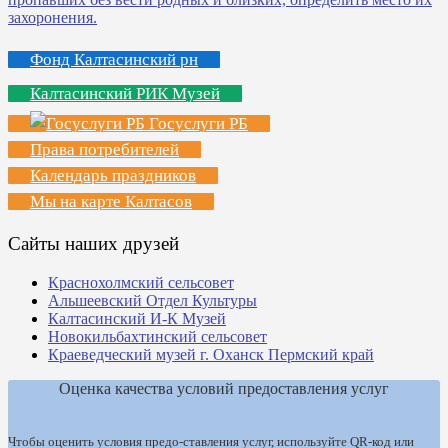
Фонд Калтасинский рн
Калтасинский РИК Музей
Госуслуги РБ
Права потребителей
Календарь праздников
Мы на карте Калтасов
Сайты наших друзей
Краснохолмский сельсовет
Альшеевский Отдел Культуры
Калтасинский И-К Музей
Новокильбахтинский сельсовет
Краеведческий музей г. Оханск Пермский край
Оценка качества условий предоставления услуг
Чтобы оценить условия предо-ставления услуг, используйте QR-код или