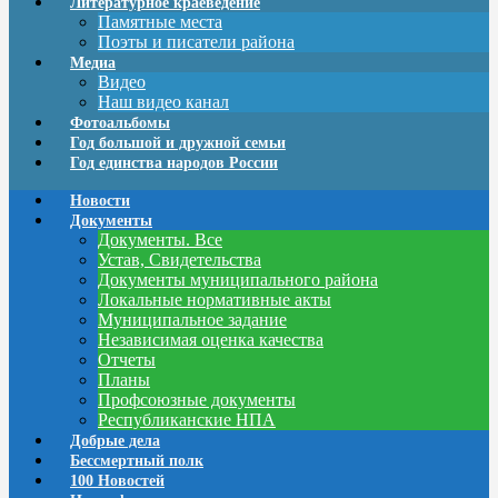
Литературное краеведение
Памятные места
Поэты и писатели района
Медиа
Видео
Наш видео канал
Фотоальбомы
Год большой и дружной семьи
Год единства народов России
Новости
Документы
Документы. Все
Устав, Свидетельства
Документы муниципального района
Локальные нормативные акты
Муниципальное задание
Независимая оценка качества
Отчеты
Планы
Профсоюзные документы
Республиканские НПА
Добрые дела
Бессмертный полк
100 Новостей