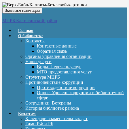
Вкл/выкл навигации
МЦРБ Калтасинский район
Главная
О библиотеке
Контакты
Контактные данные
Обратная связь
Органы управления организации
Наши услуги
Виды. Перечень услуг
МТО предоставления услуг
Структура МЦРБ
Противодействие коррупции
Противодействие коррупции
Опрос. Уровень коррупции в библиотечной
сфере
Сотрудники. Ветераны
История библиотек района
Коллегам
Календари знаменательных дат
Гимн РФ и РБ
Конкурсы