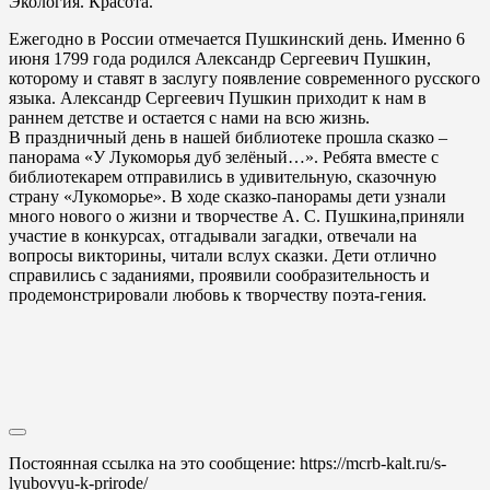
Экология. Красота.”
Ежегодно в России отмечается Пушкинский день. Именно 6
июня 1799 года родился Александр Сергеевич Пушкин,
которому и ставят в заслугу появление современного русского
языка. Александр Сергеевич Пушкин приходит к нам в
раннем детстве и остается с нами на всю жизнь.
В праздничный день в нашей библиотеке прошла сказко –
панорама «У Лукоморья дуб зелёный…». Ребята вместе с
библиотекарем отправились в удивительную, сказочную
страну «Лукоморье». В ходе сказко-панорамы дети узнали
много нового о жизни и творчестве А. С. Пушкина,приняли
участие в конкурсах, отгадывали загадки, отвечали на
вопросы викторины, читали вслух сказки. Дети отлично
справились с заданиями, проявили сообразительность и
продемонстрировали любовь к творчеству поэта-гения.
Постоянная ссылка на это сообщение:
https://mcrb-kalt.ru/s-
lyubovyu-k-prirode/