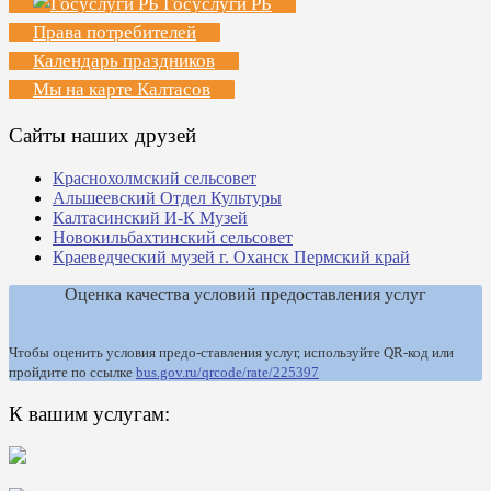
Госуслуги РБ
Права потребителей
Календарь праздников
Мы на карте Калтасов
Сайты наших друзей
Краснохолмский сельсовет
Альшеевский Отдел Культуры
Калтасинский И-К Музей
Новокильбахтинский сельсовет
Краеведческий музей г. Оханск Пермский край
Оценка качества условий предоставления услуг
Чтобы оценить условия предо-ставления услуг, используйте QR-код или
пройдите по ссылке
bus.gov.ru/qrcode/rate/225397
К вашим услугам: