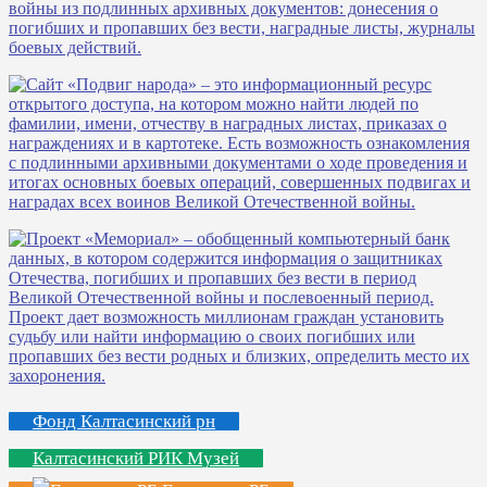
Фонд Калтасинский рн
Калтасинский РИК Музей