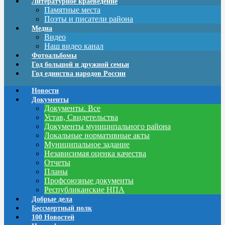
Литературное краеведение
Памятные места
Поэты и писатели района
Медиа
Видео
Наш видео канал
Фотоальбомы
Год большой и дружной семьи
Год единства народов России
Новости
Документы
Документы. Все
Устав, Свидетельства
Документы муниципального района
Локальные нормативные акты
Муниципальное задание
Независимая оценка качества
Отчеты
Планы
Профсоюзные документы
Республиканские НПА
Добрые дела
Бессмертный полк
100 Новостей