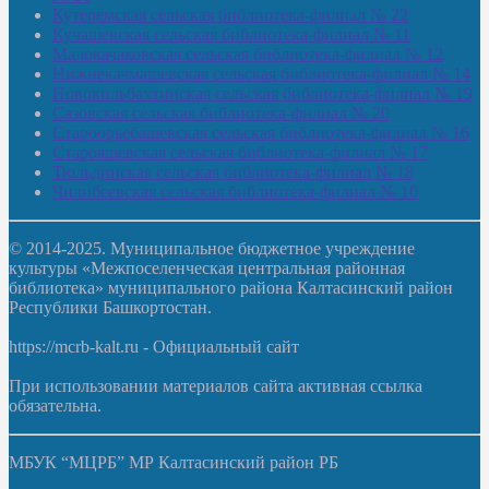
Кутеремская сельская библиотека-филиал № 22
Кучашевская сельская библиотека-филиал № 11
Малокачаковская сельская библиотека-филиал № 12
Нижнекачмашевская сельская библиотека-филиал № 14
Новокильбахтинская сельская библиотека-филиал № 19
Сазовская сельская библиотека-филиал № 20
Староорьебашевская сельская библиотека-филиал № 16
Старояшевская сельская библиотека-филиал № 17
Тюльдинская сельская библиотека-филиал № 18
Чилибеевская сельская библиотека-филиал № 10
© 2014-2025. Муниципальное бюджетное учреждение
культуры «Межпоселенческая центральная районная
библиотека» муниципального района Калтасинский район
Республики Башкортостан.
https://mcrb-kalt.ru - Официальный сайт
При использовании материалов сайта активная ссылка
обязательна.
МБУК “МЦРБ” МР Калтасинский район РБ