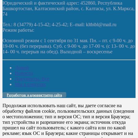
Юридический и фактический адрес: 452860, Республика
Башкортостан, Калтасинский район, с. Калтасы, ул. К.Маркса,
74
Тел.: 8 (34779) 4-15-42; 4-25-42; E–mail: kltbibl@mail.ru
Режим работы:
Основной режим с 1 сентября по 31 мая. Пн. – пт. с 9-00 ч. до
19-00 ч. (без перерыва). Суб. с 9-00 ч. до 17-00 ч. (с 13- 00 ч. до
14- 00 ч. перерыв на обед). Выходной – воскресенье
Домой
Новости
Документы. Все
Мы в соцсетях
Разработчик и администратор сайта
Продолжая использовать наш сайт, вы даете согласие на
обработку файлов cookie, пользовательских данных (сведения
о местоположении; тип и версия ОС; тип и версия Браузера;
тип устройства и разрешение его экрана; источник откуда
пришел на сайт пользователь; с какого сайта или по какой
рекламе; язык ОС и Браузера; какие страницы открывает и на