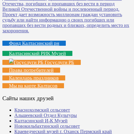
Фонд Калтасинский рн
Калтасинский РИК Музей
Госуслуги РБ
Права потребителей
Календарь праздников
Мы на карте Калтасов
Сайты наших друзей
Краснохолмский сельсовет
Альшеевский Отдел Культуры
Калтасинский И-К Музей
Новокильбахтинский сельсовет
Краеведческий музей г. Оханск Пермский край