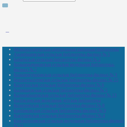
Межпоселенческая центральная районная библиотека
Амзибашевская сельская библиотека-филиал № 1
Бабаевская сельская библиотека-филиал № 2
Большекачаковская сельская модельная библиотека-
филиал № 7
Большекуразовская сельская библиотека-филиал № 3
Верхнетыхтемская сельская библиотека-филиал № 15
Калегинская сельская библиотека-филиал № 6
Калмашевская сельская библиотека-филиал № 5
Калмиябашевская сельская библиотека-филиал № 13
Калтасинская модельная детская библиотека
Кельтеевская сельская библиотека-филиал № 8
Киебаковская сельская библиотека-филиал № 9
Кокушевская сельская библиотека-филиал № 4
Краснохолмская сельская модельная библиотека-филиал
№ 21