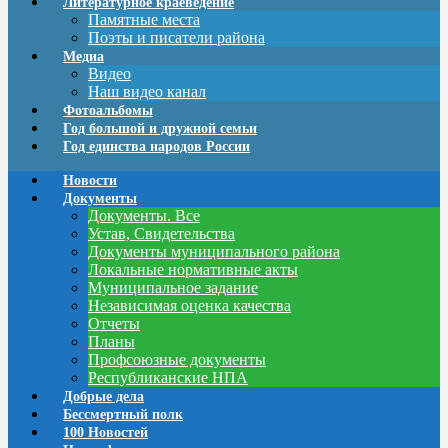
Литературное краеведение
Памятные места
Поэты и писатели района
Медиа
Видео
Наш видео канал
Фотоальбомы
Год большой и дружной семьи
Год единства народов России
Новости
Документы
Документы. Все
Устав, Свидетельства
Документы муниципального района
Локальные нормативные акты
Муниципальное задание
Независимая оценка качества
Отчеты
Планы
Профсоюзные документы
Республиканские НПА
Добрые дела
Бессмертный полк
100 Новостей