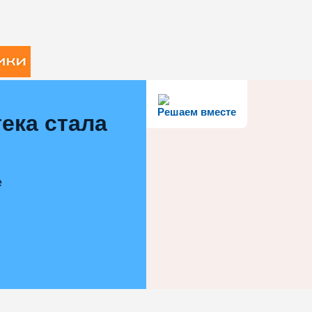
Решаем вместе
ека стала
е