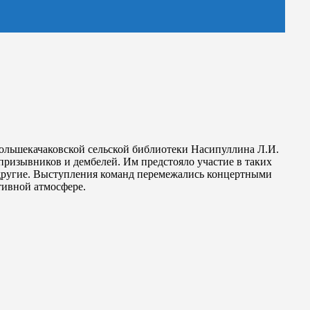
Большекачаковской сельской библиотеки Насипуллина Л.И.
призывников и дембелей. Им предстояло участие в таких
другие. Выступления команд перемежались концертными
тивной атмосфере.