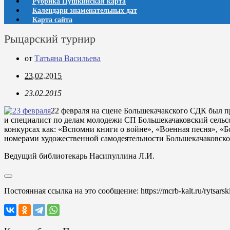
Рубрика Пушкинская карта
Календари знаменательных дат
Карта сайта
Рыцарский турнир
от
Татьяна Васильева
23.02.2015
23.02.2015
22 февраля на сцене Большекачакского СДК был 
и специалист по делам молодежи СП Большекачаковский сельсо
конкурсах как: «Вспомни книги о войне», «Военная песня», 
номерами художественной самодеятельности Большекачаковско
Ведущий библиотекарь Насипуллина Л.И.
Постоянная ссылка на это сообщение:
https://mcrb-kalt.ru/rytsarski