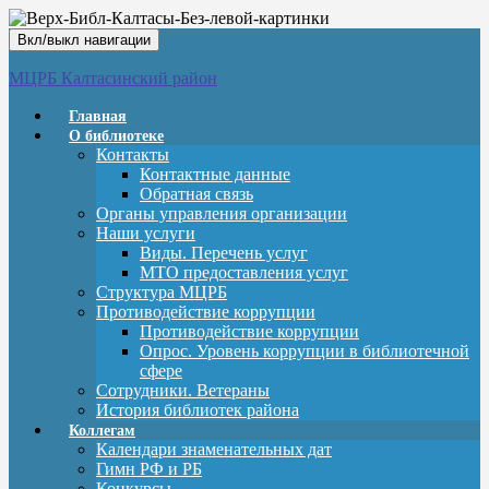
Вкл/выкл навигации
МЦРБ Калтасинский район
Главная
О библиотеке
Контакты
Контактные данные
Обратная связь
Органы управления организации
Наши услуги
Виды. Перечень услуг
МТО предоставления услуг
Структура МЦРБ
Противодействие коррупции
Противодействие коррупции
Опрос. Уровень коррупции в библиотечной
сфере
Сотрудники. Ветераны
История библиотек района
Коллегам
Календари знаменательных дат
Гимн РФ и РБ
Конкурсы