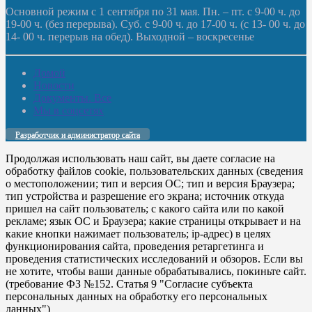
Основной режим с 1 сентября по 31 мая. Пн. – пт. с 9-00 ч. до
19-00 ч. (без перерыва). Суб. с 9-00 ч. до 17-00 ч. (с 13- 00 ч. до
14- 00 ч. перерыв на обед). Выходной – воскресенье
Домой
Новости
Документы. Все
Мы в соцсетях
Разработчик и администратор сайта
Продолжая использовать наш сайт, вы даете согласие на
обработку файлов cookie, пользовательских данных (сведения
о местоположении; тип и версия ОС; тип и версия Браузера;
тип устройства и разрешение его экрана; источник откуда
пришел на сайт пользователь; с какого сайта или по какой
рекламе; язык ОС и Браузера; какие страницы открывает и на
какие кнопки нажимает пользователь; ip-адрес) в целях
функционирования сайта, проведения ретаргетинга и
проведения статистических исследований и обзоров. Если вы
не хотите, чтобы ваши данные обрабатывались, покиньте сайт.
(требование ФЗ №152. Статья 9 "Согласие субъекта
персональных данных на обработку его персональных
данных")