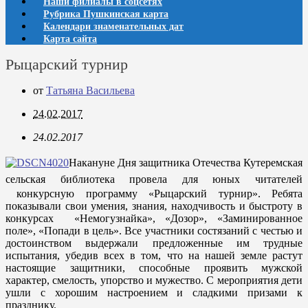
Наши филиалы в соцсетях
Рубрика Пушкинская карта
Календари знаменательных дат
Карта сайта
Рыцарский турнир
от
Татьяна Васильева
24.02.2017
24.02.2017
Накануне Дня защитника Отечества
Кутеремская
сельская библиотека
провела
для юных читателей
конкурсную программу «Рыцарский турнир». Ребята
показывали свои умения, знания, находчивость и быстроту в
конкурсах «Немогузнайка», «Дозор», «Заминированное
поле», «Попади в цель». Все участники состязаний с честью и
достоинством выдержали предложенные им трудные
испытания, убедив всех в том, что на нашей земле растут
настоящие защитники, способные проявить мужской
характер, смелость, упорство и мужество. С мероприятия дети
ушли с хорошим настроением и сладкими призами к
празднику.