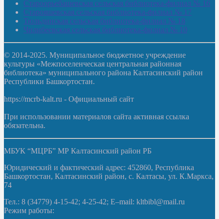
Староорьебашевская сельская библиотека-филиал № 16
Старояшевская сельская библиотека-филиал № 17
Тюльдинская сельская библиотека-филиал № 18
Чилибеевская сельская библиотека-филиал № 10
© 2014-2025. Муниципальное бюджетное учреждение
культуры «Межпоселенческая центральная районная
библиотека» муниципального района Калтасинский район
Республики Башкортостан.
https://mcrb-kalt.ru - Официальный сайт
При использовании материалов сайта активная ссылка
обязательна.
МБУК “МЦРБ” МР Калтасинский район РБ
Юридический и фактический адрес: 452860, Республика
Башкортостан, Калтасинский район, с. Калтасы, ул. К.Маркса,
74
Тел.: 8 (34779) 4-15-42; 4-25-42; E–mail: kltbibl@mail.ru
Режим работы: