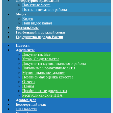
Литературное краеведение
Памятные места
Поэты и писатели района
Медиа
Видео
Наш видео канал
Фотоальбомы
Год большой и дружной семьи
Год единства народов России
Новости
Документы
Документы. Все
Устав, Свидетельства
Документы муниципального района
Локальные нормативные акты
Муниципальное задание
Независимая оценка качества
Отчеты
Планы
Профсоюзные документы
Республиканские НПА
Добрые дела
Бессмертный полк
100 Новостей