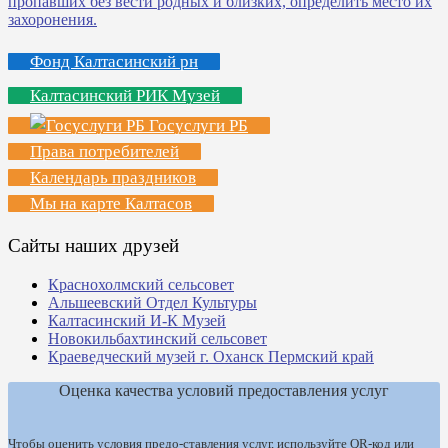
Фонд Калтасинский рн
Калтасинский РИК Музей
Госуслуги РБ
Права потребителей
Календарь праздников
Мы на карте Калтасов
Сайты наших друзей
Краснохолмский сельсовет
Альшеевский Отдел Культуры
Калтасинский И-К Музей
Новокильбахтинский сельсовет
Краеведческий музей г. Оханск Пермский край
Оценка качества условий предоставления услуг
Чтобы оценить условия предо-ставления услуг, используйте QR-код или