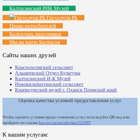
Калтасинский РИК Музей
Госуслуги РБ
Права потребителей
Календарь праздников
Мы на карте Калтасов
Сайты наших друзей
Краснохолмский сельсовет
Альшеевский Отдел Культуры
Калтасинский И-К Музей
Новокильбахтинский сельсовет
Краеведческий музей г. Оханск Пермский край
Оценка качества условий предоставления услуг
Чтобы оценить условия предо-ставления услуг, используйте QR-код или
пройдите по ссылке
bus.gov.ru/qrcode/rate/225397
К вашим услугам: