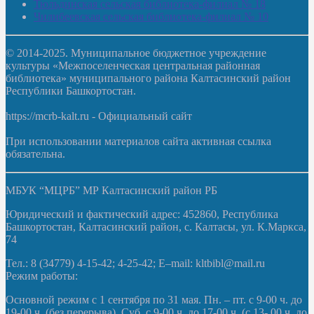
Тюльдинская сельская библиотека-филиал № 18
Чилибеевская сельская библиотека-филиал № 10
© 2014-2025. Муниципальное бюджетное учреждение
культуры «Межпоселенческая центральная районная
библиотека» муниципального района Калтасинский район
Республики Башкортостан.
https://mcrb-kalt.ru - Официальный сайт
При использовании материалов сайта активная ссылка
обязательна.
МБУК “МЦРБ” МР Калтасинский район РБ
Юридический и фактический адрес: 452860, Республика
Башкортостан, Калтасинский район, с. Калтасы, ул. К.Маркса,
74
Тел.: 8 (34779) 4-15-42; 4-25-42; E–mail: kltbibl@mail.ru
Режим работы:
Основной режим с 1 сентября по 31 мая. Пн. – пт. с 9-00 ч. до
19-00 ч. (без перерыва). Суб. с 9-00 ч. до 17-00 ч. (с 13- 00 ч. до