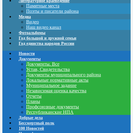
Литературное краеведение
Памятные места
Поэты и писатели района
Медиа
Видео
Наш видео канал
Фотоальбомы
Год большой и дружной семьи
Год единства народов России
Новости
Документы
Документы. Все
Устав, Свидетельства
Документы муниципального района
Локальные нормативные акты
Муниципальное задание
Независимая оценка качества
Отчеты
Планы
Профсоюзные документы
Республиканские НПА
Добрые дела
Бессмертный полк
100 Новостей