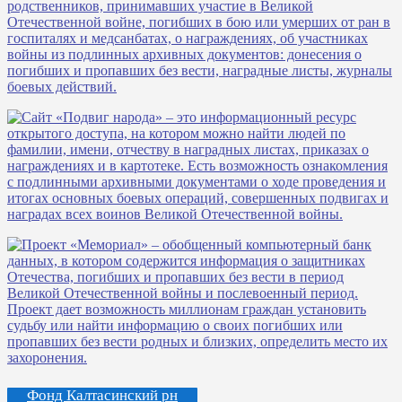
Фонд Калтасинский рн