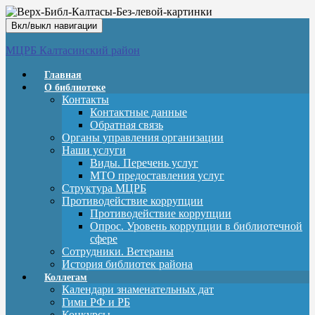
Вкл/выкл навигации
МЦРБ Калтасинский район
Главная
О библиотеке
Контакты
Контактные данные
Обратная связь
Органы управления организации
Наши услуги
Виды. Перечень услуг
МТО предоставления услуг
Структура МЦРБ
Противодействие коррупции
Противодействие коррупции
Опрос. Уровень коррупции в библиотечной
сфере
Сотрудники. Ветераны
История библиотек района
Коллегам
Календари знаменательных дат
Гимн РФ и РБ
Конкурсы