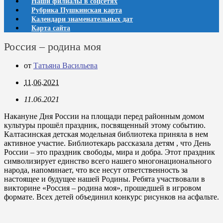
Наши филиалы в соцсетях
Рубрика Пушкинская карта
Календари знаменательных дат
Карта сайта
Россия – родина моя
от
Татьяна Васильева
11.06.2021
11.06.2021
Накануне Дня России на площади перед районным домом
культуры прошёл праздник, посвященный этому событию.
Калтасинская детская модельная библиотека приняла в нем
активное участие. Библиотекарь рассказала детям , что День
России – это праздник свободы, мира и добра. Этот праздник
символизирует единство всего нашего многонационального
народа, напоминает, что все несут ответственность за
настоящее и будущее нашей Родины. Ребята участвовали в
викторине «Россия – родина моя», прошедшей в игровом
формате. Всех детей объединил конкурс рисунков на асфальте.