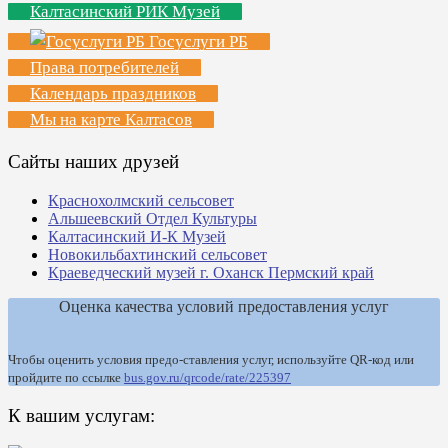
Калтасинский РИК Музей
Госуслуги РБ
Права потребителей
Календарь праздников
Мы на карте Калтасов
Сайты наших друзей
Краснохолмский сельсовет
Альшеевский Отдел Культуры
Калтасинский И-К Музей
Новокильбахтинский сельсовет
Краеведческий музей г. Оханск Пермский край
Оценка качества условий предоставления услуг
Чтобы оценить условия предо-ставления услуг, используйте QR-код или
пройдите по ссылке
bus.gov.ru/qrcode/rate/225397
К вашим услугам: