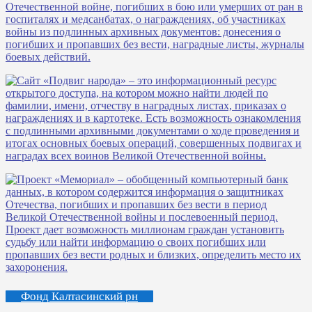
Фонд Калтасинский рн