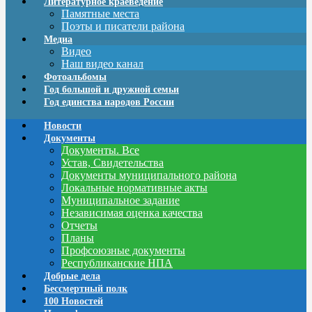
Литературное краеведение
Памятные места
Поэты и писатели района
Медиа
Видео
Наш видео канал
Фотоальбомы
Год большой и дружной семьи
Год единства народов России
Новости
Документы
Документы. Все
Устав, Свидетельства
Документы муниципального района
Локальные нормативные акты
Муниципальное задание
Независимая оценка качества
Отчеты
Планы
Профсоюзные документы
Республиканские НПА
Добрые дела
Бессмертный полк
100 Новостей