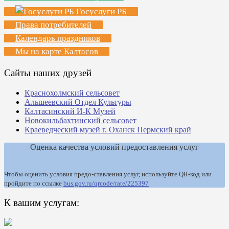
Госуслуги РБ
Права потребителей
Календарь праздников
Мы на карте Калтасов
Сайты наших друзей
Краснохолмский сельсовет
Альшеевский Отдел Культуры
Калтасинский И-К Музей
Новокильбахтинский сельсовет
Краеведческий музей г. Оханск Пермский край
Оценка качества условий предоставления услуг
Чтобы оценить условия предо-ставления услуг, используйте QR-код или
пройдите по ссылке
bus.gov.ru/qrcode/rate/225397
К вашим услугам: