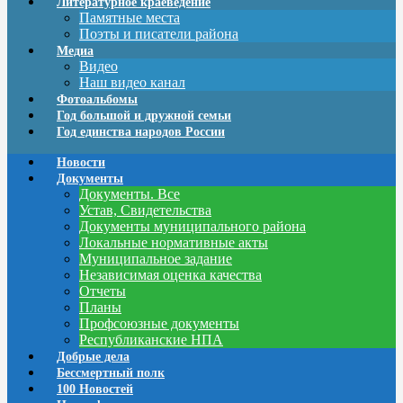
Литературное краеведение
Памятные места
Поэты и писатели района
Медиа
Видео
Наш видео канал
Фотоальбомы
Год большой и дружной семьи
Год единства народов России
Новости
Документы
Документы. Все
Устав, Свидетельства
Документы муниципального района
Локальные нормативные акты
Муниципальное задание
Независимая оценка качества
Отчеты
Планы
Профсоюзные документы
Республиканские НПА
Добрые дела
Бессмертный полк
100 Новостей