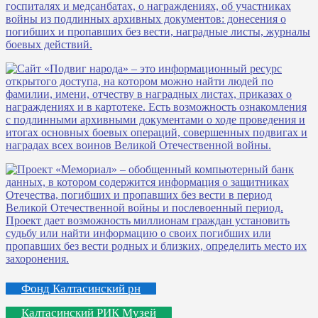
Фонд Калтасинский рн
Калтасинский РИК Музей