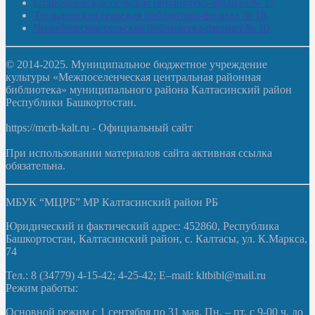
Старояшевская сельская библиотека-филиал № 17
Тюльдинская сельская библиотека-филиал № 18
Чилибеевская сельская библиотека-филиал № 10
© 2014-2025. Муниципальное бюджетное учреждение
культуры «Межпоселенческая центральная районная
библиотека» муниципального района Калтасинский район
Республики Башкортостан.
https://mcrb-kalt.ru - Официальный сайт
При использовании материалов сайта активная ссылка
обязательна.
МБУК “МЦРБ” МР Калтасинский район РБ
Юридический и фактический адрес: 452860, Республика
Башкортостан, Калтасинский район, с. Калтасы, ул. К.Маркса,
74
Тел.: 8 (34779) 4-15-42; 4-25-42; E–mail: kltbibl@mail.ru
Режим работы:
Основной режим с 1 сентября по 31 мая. Пн. – пт. с 9-00 ч. до