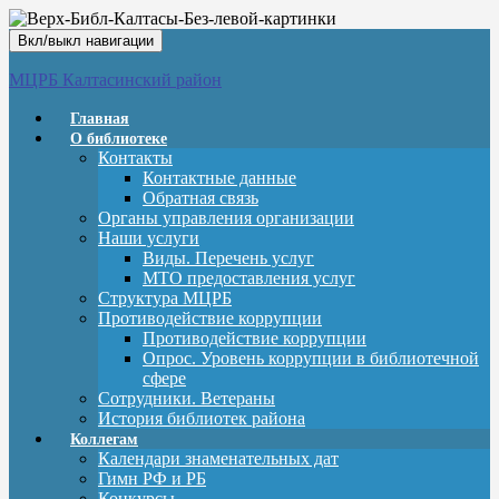
Вкл/выкл навигации
МЦРБ Калтасинский район
Главная
О библиотеке
Контакты
Контактные данные
Обратная связь
Органы управления организации
Наши услуги
Виды. Перечень услуг
МТО предоставления услуг
Структура МЦРБ
Противодействие коррупции
Противодействие коррупции
Опрос. Уровень коррупции в библиотечной
сфере
Сотрудники. Ветераны
История библиотек района
Коллегам
Календари знаменательных дат
Гимн РФ и РБ
Конкурсы