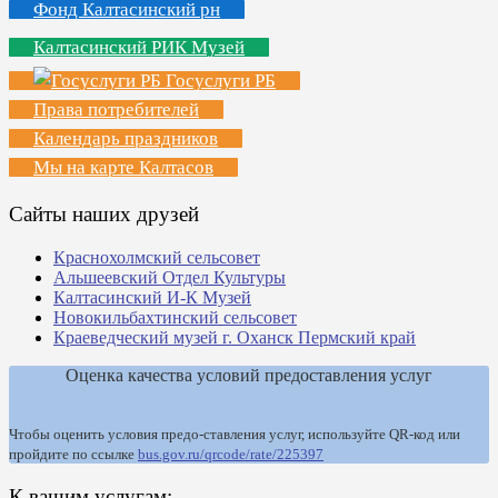
Фонд Калтасинский рн
Калтасинский РИК Музей
Госуслуги РБ
Права потребителей
Календарь праздников
Мы на карте Калтасов
Сайты наших друзей
Краснохолмский сельсовет
Альшеевский Отдел Культуры
Калтасинский И-К Музей
Новокильбахтинский сельсовет
Краеведческий музей г. Оханск Пермский край
Оценка качества условий предоставления услуг
Чтобы оценить условия предо-ставления услуг, используйте QR-код или
пройдите по ссылке
bus.gov.ru/qrcode/rate/225397
К вашим услугам: