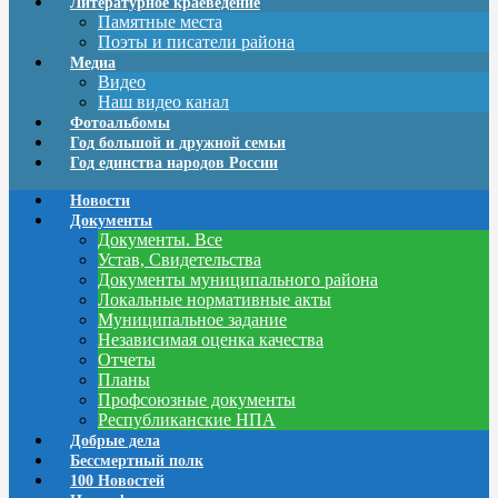
Литературное краеведение
Памятные места
Поэты и писатели района
Медиа
Видео
Наш видео канал
Фотоальбомы
Год большой и дружной семьи
Год единства народов России
Новости
Документы
Документы. Все
Устав, Свидетельства
Документы муниципального района
Локальные нормативные акты
Муниципальное задание
Независимая оценка качества
Отчеты
Планы
Профсоюзные документы
Республиканские НПА
Добрые дела
Бессмертный полк
100 Новостей