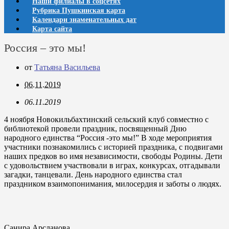
Наши филиалы в соцсетях
Рубрика Пушкинская карта
Календари знаменательных дат
Карта сайта
Россия – это мы!
от
Татьяна Васильева
06.11.2019
06.11.2019
4 ноября Новокильбахтинский сельский клуб совместно с
библиотекой провели праздник, посвященный Дню
народного единства “Россия -это мы!” В ходе мероприятия
участники познакомились с историей праздника, с подвигами
наших предков во имя независимости, свободы Родины. Дети
с удовольствием участвовали в играх, конкурсах, отгадывали
загадки, танцевали. День народного единства стал
праздником взаимопонимания, милосердия и заботы о людях.
Санира Арсланова