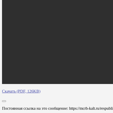
Скачать (PDF, 126KB)
Постоянная ссылка на это сообщение:
https://mcrb-kalt.ru/respub