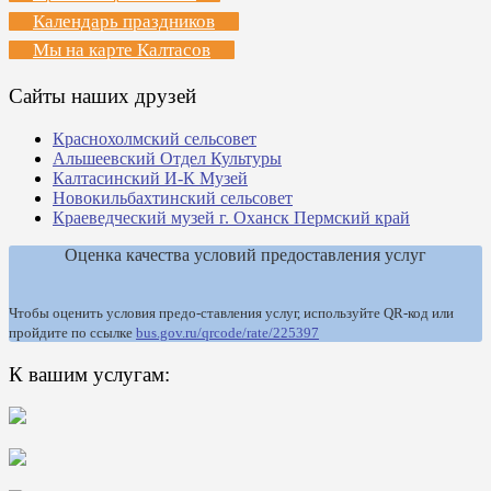
Календарь праздников
Мы на карте Калтасов
Сайты наших друзей
Краснохолмский сельсовет
Альшеевский Отдел Культуры
Калтасинский И-К Музей
Новокильбахтинский сельсовет
Краеведческий музей г. Оханск Пермский край
Оценка качества условий предоставления услуг
Чтобы оценить условия предо-ставления услуг, используйте QR-код или
пройдите по ссылке
bus.gov.ru/qrcode/rate/225397
К вашим услугам: