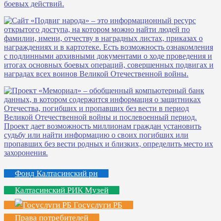
Фонд Калтасинский рн
Калтасинский РИК Музей
Госуслуги РБ
Права потребителей