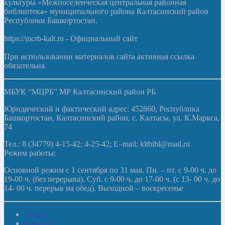
культуры «Межпоселенческая центральная районная
библиотека» муниципального района Калтасинский район
Республики Башкортостан.
https://mcrb-kalt.ru - Официальный сайт
При использовании материалов сайта активная ссылка
обязательна.
МБУК “МЦРБ” МР Калтасинский район РБ
Юридический и фактический адрес: 452860, Республика
Башкортостан, Калтасинский район, с. Калтасы, ул. К.Маркса,
74
Тел.: 8 (34779) 4-15-42; 4-25-42; E–mail: kltbibl@mail.ru
Режим работы:
Основной режим с 1 сентября по 31 мая. Пн. – пт. с 9-00 ч. до
19-00 ч. (без перерыва). Суб. с 9-00 ч. до 17-00 ч. (с 13- 00 ч. до
14- 00 ч. перерыв на обед). Выходной – воскресенье
Домой
Новости