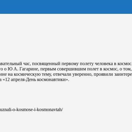
авательный час, посвященный первому полету человека в космос
ого о Ю А. Гагарине, первым совершившим полет в космос, о том
ине на космическую тему, отвечали уверенно, проявили заинтере
 «12 апреля-День космонавтики».
ta-uznali-o-kosmose-i-kosmonavtah/