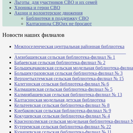
Льготы для участников СВО и их семей
Хроника и герои СВО
Акции и волонтерские движения
Библиотеки в поддержку СВО
Калтасинцы СВОих не бросают
Новости наших филиалов
Межпоселенческая центральная районная библиотека
_______________________________________________
Амзибашевская сельская библиотека-филиал № 1
Бабаевская сельская библиотека-филиал № 2
Большекачаковская сельская модельная библиотека-фили
Большекуразовская сельская библиотека-филиал № 3
Верхнетыхтемская сельская библиотека-филиал № 15
Калегинская сельская библиотека-филиал № 6
Калмашевская сельская библиотека-филиал № 5
Калмиябашевская сельская библиотека-филиал № 13
Калтасинская модельная детская библиотека
Кельтеевская сельская библиотека-филиал № 8
Киебаковская сельская библиотека-филиал № 9
Кокушевская сельская библиотека-филиал № 4
Краснохолмская сельская модельная библиотека-филиал 
Кутеремская сельская библиотека-филиал № 22
Кучашевская сельская библиотека-филиал № 11