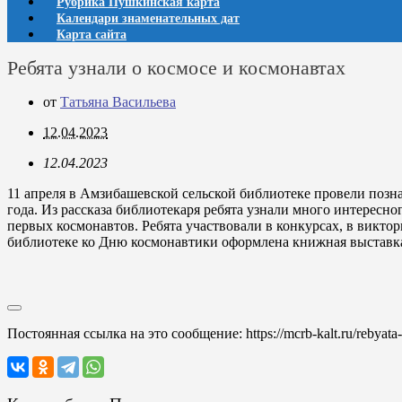
Рубрика Пушкинская карта
Календари знаменательных дат
Карта сайта
Ребята узнали о космосе и космонавтах
от
Татьяна Васильева
12.04.2023
12.04.2023
11 апреля в Амзибашевской сельской библиотеке провели позн
года. Из рассказа библиотекаря ребята узнали много интересн
первых космонавтов. Ребята участвовали в конкурсах, в виктор
библиотеке ко Дню космонавтики оформлена книжная выставка
Постоянная ссылка на это сообщение:
https://mcrb-kalt.ru/rebya