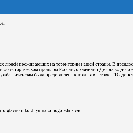
ва
всех людей проживающих на территории нашей страны. В преддв
ли об историческом прошлом России, о значении Дня народного 
ужбе.Читателям была представлена книжная выставка “В единст
vor-o-glavnom-ko-dnyu-narodnogo-edinstva/