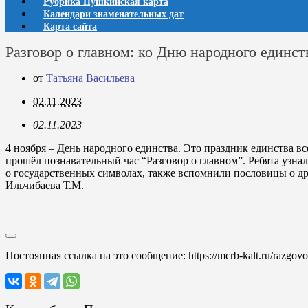
Рубрика Пушкинская карта
Календари знаменательных дат
Карта сайта
Разговор о главном: ко Дню народного единст
от
Татьяна Васильева
02.11.2023
02.11.2023
4 ноября – День народного единства. Это праздник единства 
прошёл познавательный час “Разговор о главном”. Ребята узна
о государственных символах, также вспомнили пословицы о др
Ильчибаева Т.М.
Постоянная ссылка на это сообщение:
https://mcrb-kalt.ru/razgo