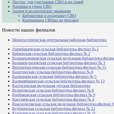
Льготы для участников СВО и их семей
Хроника и герои СВО
Акции и волонтерские движения
Библиотеки в поддержку СВО
Калтасинцы СВОих не бросают
Новости наших филиалов
Межпоселенческая центральная районная библиотека
_______________________________________________
Амзибашевская сельская библиотека-филиал № 1
Бабаевская сельская библиотека-филиал № 2
Большекачаковская сельская модельная библиотека-фили
Большекуразовская сельская библиотека-филиал № 3
Верхнетыхтемская сельская библиотека-филиал № 15
Калегинская сельская библиотека-филиал № 6
Калмашевская сельская библиотека-филиал № 5
Калмиябашевская сельская библиотека-филиал № 13
Калтасинская модельная детская библиотека
Кельтеевская сельская библиотека-филиал № 8
Киебаковская сельская библиотека-филиал № 9
Кокушевская сельская библиотека-филиал № 4
Краснохолмская сельская модельная библиотека-филиал 
Кутеремская сельская библиотека-филиал № 22
Кучашевская сельская библиотека-филиал № 11