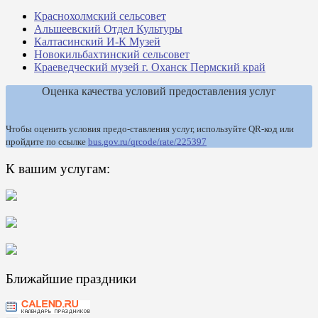
Краснохолмский сельсовет
Альшеевский Отдел Культуры
Калтасинский И-К Музей
Новокильбахтинский сельсовет
Краеведческий музей г. Оханск Пермский край
Оценка качества условий предоставления услуг
Чтобы оценить условия предо-ставления услуг, используйте QR-код или
пройдите по ссылке
bus.gov.ru/qrcode/rate/225397
К вашим услугам:
Ближайшие праздники