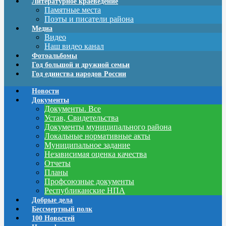
Литературное краеведение
Памятные места
Поэты и писатели района
Медиа
Видео
Наш видео канал
Фотоальбомы
Год большой и дружной семьи
Год единства народов России
Новости
Документы
Документы. Все
Устав, Свидетельства
Документы муниципального района
Локальные нормативные акты
Муниципальное задание
Независимая оценка качества
Отчеты
Планы
Профсоюзные документы
Республиканские НПА
Добрые дела
Бессмертный полк
100 Новостей