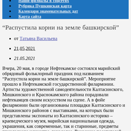
Наши филиалы в соцсетях
Рубрика Пушкинская карта
Календари знаменательных дат
Карта сайта
“Распустила корни на земле башкирской”
от
Татьяна Васильева
21.05.2021
21.05.2021
Вчера, 20 мая, в городе Нефтекамске состоялся марийский
обрядовый фольклорный праздник под названием
“Распустила корни на земле башкирской”. Мероприятие
прошло в Нефтекамской государственной филармонии.
Артисты художественной самодеятельности Калтасинского,
Мишкинского и Краснокамского района порадовали
нефтекамцев своим искусством на сцене. А в фойе
филармонии были организованы площадки Калтасинского и
Мишкинского районов с выставками, на которых были
представлены экспонаты из Калтасинского историко –
краеведческого музея, марийская национальная одежда,
украшения, как современные, так и старинные, предметы