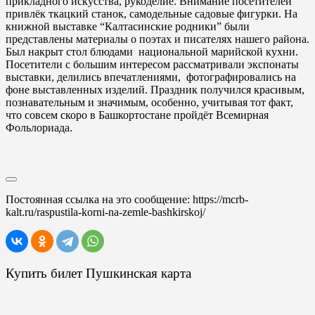
прикладного искусства, рукоделие. Внимание посетителей
привлёк ткацкий станок, самодельные садовые фигурки. На
книжной выставке “Калтасинские родники” были
представлены материалы о поэтах и писателях нашего района.
Был накрыт стол блюдами национальной марийской кухни.
Посетители с большим интересом рассматривали экспонаты
выставки, делились впечатлениями, фотографировались на
фоне выставленных изделий. Праздник получился красивым,
познавательным и значимым, особенно, учитывая тот факт,
что совсем скоро в Башкортостане пройдёт Всемирная
Фольлориада.
Постоянная ссылка на это сообщение:
https://mcrb-
kalt.ru/raspustila-korni-na-zemle-bashkirskoj/
Купить билет Пушкинская карта