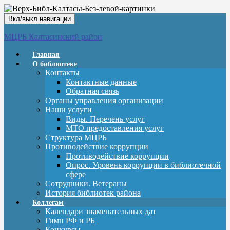
Вкл/выкл навигации
МЦРБ Калтасинский район
Главная
О библиотеке
Контакты
Контактные данные
Обратная связь
Органы управления организации
Наши услуги
Виды. Перечень услуг
МТО предоставления услуг
Структура МЦРБ
Противодействие коррупции
Противодействие коррупции
Опрос. Уровень коррупции в библиотечной
сфере
Сотрудники. Ветераны
История библиотек района
Коллегам
Календари знаменательных дат
Гимн РФ и РБ
Конкурсы