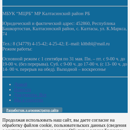
МБУК “МЦРБ” МР Калтасинский район РБ
Юридический и фактический адрес: 452860, Республика
Башкортостан, Калтасинский район, с. Калтасы, ул. К.Маркса,
74
Тел.: 8 (34779) 4-15-42; 4-25-42; E–mail: kltbibl@mail.ru
Режим работы:
Основной режим с 1 сентября по 31 мая. Пн. – пт. с 9-00 ч. до
19-00 ч. (без перерыва). Суб. с 9-00 ч. до 17-00 ч. (с 13- 00 ч. до
14- 00 ч. перерыв на обед). Выходной – воскресенье
Домой
Новости
Документы. Все
Мы в соцсетях
Разработчик и администратор сайта
Продолжая использовать наш сайт, вы даете согласие на
обработку файлов cookie, пользовательских данных (сведения