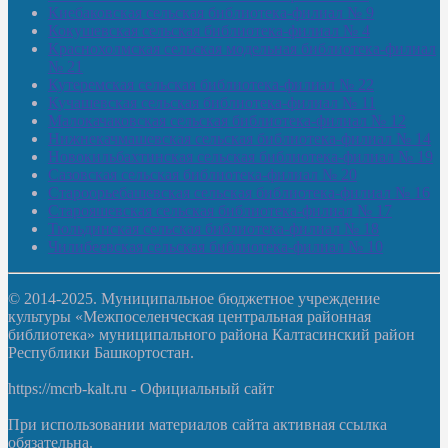
Киебаковская сельская библиотека-филиал № 9
Кокушевская сельская библиотека-филиал № 4
Краснохолмская сельская модельная библиотека-филиал
№ 21
Кутеремская сельская библиотека-филиал № 22
Кучашевская сельская библиотека-филиал № 11
Малокачаковская сельская библиотека-филиал № 12
Нижнекачмашевская сельская библиотека-филиал № 14
Новокильбахтинская сельская библиотека-филиал № 19
Сазовская сельская библиотека-филиал № 20
Староорьебашевская сельская библиотека-филиал № 16
Старояшевская сельская библиотека-филиал № 17
Тюльдинская сельская библиотека-филиал № 18
Чилибеевская сельская библиотека-филиал № 10
© 2014-2025. Муниципальное бюджетное учреждение
культуры «Межпоселенческая центральная районная
библиотека» муниципального района Калтасинский район
Республики Башкортостан.
https://mcrb-kalt.ru - Официальный сайт
При использовании материалов сайта активная ссылка
обязательна.