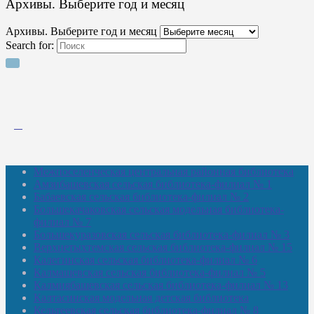
Архивы. Выберите год и месяц
Архивы. Выберите год и месяц
Search for:
Межпоселенческая центральная районная библиотека
Амзибашевская сельская библиотека-филиал № 1
Бабаевская сельская библиотека-филиал № 2
Большекачаковская сельская модельная библиотека-
филиал № 7
Большекуразовская сельская библиотека-филиал № 3
Верхнетыхтемская сельская библиотека-филиал № 15
Калегинская сельская библиотека-филиал № 6
Калмашевская сельская библиотека-филиал № 5
Калмиябашевская сельская библиотека-филиал № 13
Калтасинская модельная детская библиотека
Кельтеевская сельская библиотека-филиал № 8