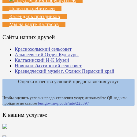
Госуслуги РБ
Права потребителей
Календарь праздников
Мы на карте Калтасов
Сайты наших друзей
Краснохолмский сельсовет
Альшеевский Отдел Культуры
Калтасинский И-К Музей
Новокильбахтинский сельсовет
Краеведческий музей г. Оханск Пермский край
Оценка качества условий предоставления услуг
Чтобы оценить условия предо-ставления услуг, используйте QR-код или
пройдите по ссылке
bus.gov.ru/qrcode/rate/225397
К вашим услугам: