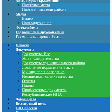
Литературное краеведение
Памятные места
Поэты и писатели района
Медиа
Видео
Наш видео канал
Фотоальбомы
Год большой и дружной семьи
Год единства народов России
Новости
Документы
Документы. Все
Устав, Свидетельства
Документы муниципального района
Локальные нормативные акты
Муниципальное задание
Независимая оценка качества
Отчеты
Планы
Профсоюзные документы
Республиканские НПА
Добрые дела
Бессмертный полк
100 Новостей