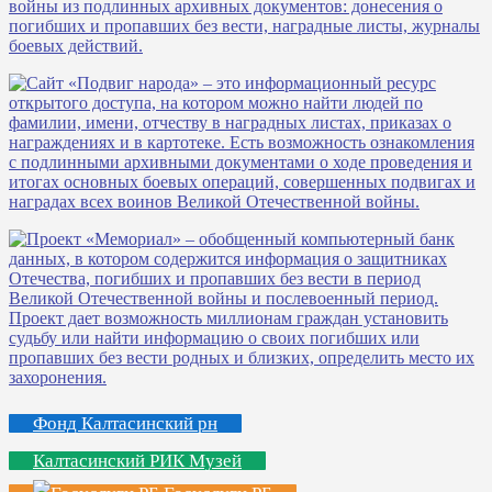
Фонд Калтасинский рн
Калтасинский РИК Музей