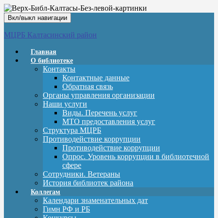
Вкл/выкл навигации
МЦРБ Калтасинский район
Главная
О библиотеке
Контакты
Контактные данные
Обратная связь
Органы управления организации
Наши услуги
Виды. Перечень услуг
МТО предоставления услуг
Структура МЦРБ
Противодействие коррупции
Противодействие коррупции
Опрос. Уровень коррупции в библиотечной
сфере
Сотрудники. Ветераны
История библиотек района
Коллегам
Календари знаменательных дат
Гимн РФ и РБ
Конкурсы