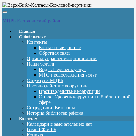
Вкл/
выкл
МЦРБ Калтасинский район
навигации
Главная
О библиотеке
Контакты
Контактные данные
Обратная связь
Органы управления организации
Наши услуги
Виды. Перечень услуг
МТО предоставления услуг
Структура МЦРБ
Противодействие коррупции
Противодействие коррупции
Опрос. Уровень коррупции в библиотечной
сфере
Сотрудники. Ветераны
История библиотек района
Коллегам
Календари знаменательных дат
Гимн РФ и РБ
Конкурсы