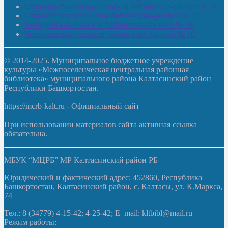
Староорьебашевская сельская библиотека-филиал № 16
Старояшевская сельская библиотека-филиал № 17
Тюльдинская сельская библиотека-филиал № 18
Чилибеевская сельская библиотека-филиал № 10
© 2014-2025. Муниципальное бюджетное учреждение
культуры «Межпоселенческая центральная районная
библиотека» муниципального района Калтасинский район
Республики Башкортостан.
https://mcrb-kalt.ru - Официальный сайт
При использовании материалов сайта активная ссылка
обязательна.
МБУК “МЦРБ” МР Калтасинский район РБ
Юридический и фактический адрес: 452860, Республика
Башкортостан, Калтасинский район, с. Калтасы, ул. К.Маркса,
74
Тел.: 8 (34779) 4-15-42; 4-25-42; E–mail: kltbibl@mail.ru
Режим работы: