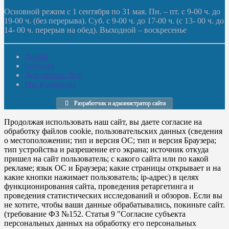
Основной режим с 1 сентября по 31 мая. Пн. – пт. с 9-00 ч. до
19-00 ч. (без перерыва). Суб. с 9-00 ч. до 17-00 ч. (с 13- 00 ч. до
14- 00 ч. перерыв на обед). Выходной – воскресенье
Домой
Новости
Документы. Все
Мы в соцсетях
Разработчик и администратор сайта
Продолжая использовать наш сайт, вы даете согласие на
обработку файлов cookie, пользовательских данных (сведения
о местоположении; тип и версия ОС; тип и версия Браузера;
тип устройства и разрешение его экрана; источник откуда
пришел на сайт пользователь; с какого сайта или по какой
рекламе; язык ОС и Браузера; какие страницы открывает и на
какие кнопки нажимает пользователь; ip-адрес) в целях
функционирования сайта, проведения ретаргетинга и
проведения статистических исследований и обзоров. Если вы
не хотите, чтобы ваши данные обрабатывались, покиньте сайт.
(требование ФЗ №152. Статья 9 "Согласие субъекта
персональных данных на обработку его персональных