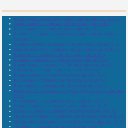
Межпоселенческая центральная районная библиотека
Амзибашевская сельская библиотека-филиал № 1
Бабаевская сельская библиотека-филиал № 2
Большекачаковская сельская модельная библиотека-
филиал № 7
Большекуразовская сельская библиотека-филиал № 3
Верхнетыхтемская сельская библиотека-филиал № 15
Калегинская сельская библиотека-филиал № 6
Калмашевская сельская библиотека-филиал № 5
Калмиябашевская сельская библиотека-филиал № 13
Калтасинская модельная детская библиотека
Кельтеевская сельская библиотека-филиал № 8
Киебаковская сельская библиотека-филиал № 9
Кокушевская сельская библиотека-филиал № 4
Краснохолмская сельская модельная библиотека-филиал
№ 21
Кутеремская сельская библиотека-филиал № 22
Кучашевская сельская библиотека-филиал № 11
Малокачаковская сельская библиотека-филиал № 12
Нижнекачмашевская сельская библиотека-филиал № 14
Новокильбахтинская сельская библиотека-филиал № 19
Сазовская сельская библиотека-филиал № 20