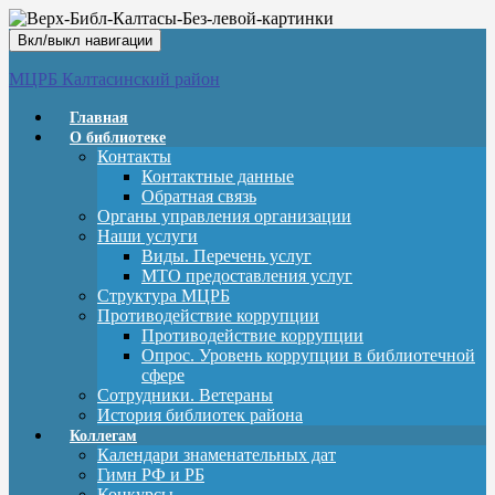
Вкл/выкл навигации
МЦРБ Калтасинский район
Главная
О библиотеке
Контакты
Контактные данные
Обратная связь
Органы управления организации
Наши услуги
Виды. Перечень услуг
МТО предоставления услуг
Структура МЦРБ
Противодействие коррупции
Противодействие коррупции
Опрос. Уровень коррупции в библиотечной
сфере
Сотрудники. Ветераны
История библиотек района
Коллегам
Календари знаменательных дат
Гимн РФ и РБ
Конкурсы