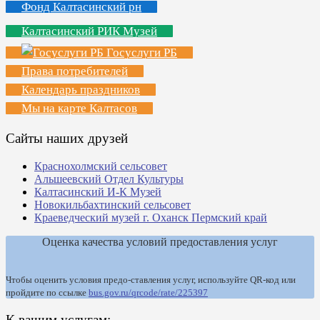
Фонд Калтасинский рн
Калтасинский РИК Музей
Госуслуги РБ
Права потребителей
Календарь праздников
Мы на карте Калтасов
Сайты наших друзей
Краснохолмский сельсовет
Альшеевский Отдел Культуры
Калтасинский И-К Музей
Новокильбахтинский сельсовет
Краеведческий музей г. Оханск Пермский край
Оценка качества условий предоставления услуг
Чтобы оценить условия предо-ставления услуг, используйте QR-код или
пройдите по ссылке
bus.gov.ru/qrcode/rate/225397
К вашим услугам: