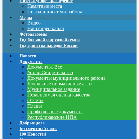
Литературное краеведение
Памятные места
Поэты и писатели района
Медиа
Видео
Наш видео канал
Фотоальбомы
Год большой и дружной семьи
Год единства народов России
Новости
Документы
Документы. Все
Устав, Свидетельства
Документы муниципального района
Локальные нормативные акты
Муниципальное задание
Независимая оценка качества
Отчеты
Планы
Профсоюзные документы
Республиканские НПА
Добрые дела
Бессмертный полк
100 Новостей