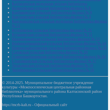
Калтасинская модельная детская библиотека
Кельтеевская сельская библиотека-филиал № 8
Киебаковская сельская библиотека-филиал № 9
Кокушевская сельская библиотека-филиал № 4
Краснохолмская сельская модельная библиотека-филиал
№ 21
Кутеремская сельская библиотека-филиал № 22
Кучашевская сельская библиотека-филиал № 11
Малокачаковская сельская библиотека-филиал № 12
Нижнекачмашевская сельская библиотека-филиал № 14
Новокильбахтинская сельская библиотека-филиал № 19
Сазовская сельская библиотека-филиал № 20
Староорьебашевская сельская библиотека-филиал № 16
Старояшевская сельская библиотека-филиал № 17
Тюльдинская сельская библиотека-филиал № 18
Чилибеевская сельская библиотека-филиал № 10
© 2014-2025. Муниципальное бюджетное учреждение
культуры «Межпоселенческая центральная районная
библиотека» муниципального района Калтасинский район
Республики Башкортостан.
https://mcrb-kalt.ru - Официальный сайт