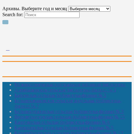
Архивы. Выберите год и месяц
Search for:
Межпоселенческая центральная районная библиотека
Амзибашевская сельская библиотека-филиал № 1
Бабаевская сельская библиотека-филиал № 2
Большекачаковская сельская модельная библиотека-
филиал № 7
Большекуразовская сельская библиотека-филиал № 3
Верхнетыхтемская сельская библиотека-филиал № 15
Калегинская сельская библиотека-филиал № 6
Калмашевская сельская библиотека-филиал № 5
Калмиябашевская сельская библиотека-филиал № 13