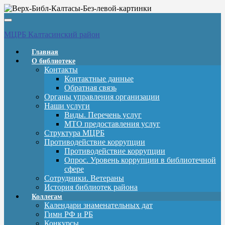
Вкл/
выкл
МЦРБ Калтасинский район
навигации
Главная
О библиотеке
Контакты
Контактные данные
Обратная связь
Органы управления организации
Наши услуги
Виды. Перечень услуг
МТО предоставления услуг
Структура МЦРБ
Противодействие коррупции
Противодействие коррупции
Опрос. Уровень коррупции в библиотечной
сфере
Сотрудники. Ветераны
История библиотек района
Коллегам
Календари знаменательных дат
Гимн РФ и РБ
Конкурсы