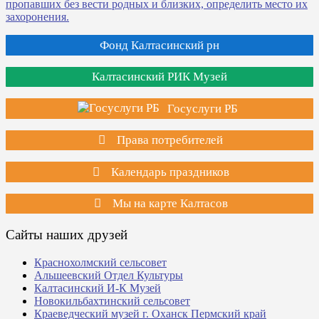
Фонд Калтасинский рн
Калтасинский РИК Музей
Госуслуги РБ
Права потребителей
Календарь праздников
Мы на карте Калтасов
Сайты наших друзей
Краснохолмский сельсовет
Альшеевский Отдел Культуры
Калтасинский И-К Музей
Новокильбахтинский сельсовет
Краеведческий музей г. Оханск Пермский край