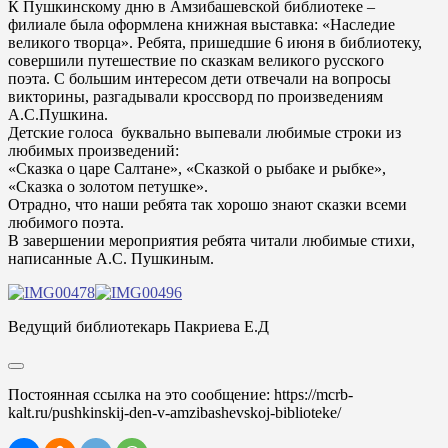
К Пушкинскому дню в Амзибашевской библиотеке –
филиале была оформлена книжная выставка: «Наследие
великого творца». Ребята, пришедшие 6 июня в библиотеку,
совершили путешествие по сказкам великого русского
поэта. С большим интересом дети отвечали на вопросы
викторины, разгадывали кроссворд по произведениям
А.С.Пушкина.
Детские голоса буквально выпевали любимые строки из
любимых произведений:
«Сказка о царе Салтане», «Сказкой о рыбаке и рыбке»,
«Сказка о золотом петушке».
Отрадно, что наши ребята так хорошо знают сказки всеми
любимого поэта.
В завершении мероприятия ребята читали любимые стихи,
написанные А.С. Пушкиным.
Ведущий библиотекарь Пакриева Е.Д
Постоянная ссылка на это сообщение:
https://mcrb-
kalt.ru/pushkinskij-den-v-amzibashevskoj-biblioteke/