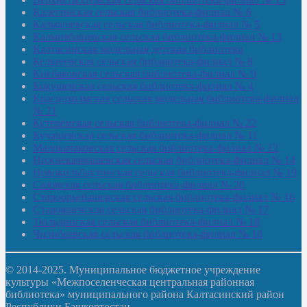
Калегинская сельская библиотека-филиал № 6
Калмашевская сельская библиотека-филиал № 5
Калмиябашевская сельская библиотека-филиал № 13
Калтасинская модельная детская библиотека
Кельтеевская сельская библиотека-филиал № 8
Киебаковская сельская библиотека-филиал № 9
Кокушевская сельская библиотека-филиал № 4
Краснохолмская сельская модельная библиотека-филиал
№ 21
Кутеремская сельская библиотека-филиал № 22
Кучашевская сельская библиотека-филиал № 11
Малокачаковская сельская библиотека-филиал № 12
Нижнекачмашевская сельская библиотека-филиал № 14
Новокильбахтинская сельская библиотека-филиал № 19
Сазовская сельская библиотека-филиал № 20
Староорьебашевская сельская библиотека-филиал № 16
Старояшевская сельская библиотека-филиал № 17
Тюльдинская сельская библиотека-филиал № 18
Чилибеевская сельская библиотека-филиал № 10
© 2014-2025. Муниципальное бюджетное учреждение
культуры «Межпоселенческая центральная районная
библиотека» муниципального района Калтасинский район
Республики Башкортостан.