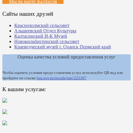
Мы на карте Калтасов
Сайты наших друзей
Краснохолмский сельсовет
Альшеевский Отдел Культуры
Калтасинский И-К Музей
Новокильбахтинский сельсовет
Краеведческий музей г. Оханск Пермский край
Оценка качества условий предоставления услуг
Чтобы оценить условия предо-ставления услуг, используйте QR-код или
пройдите по ссылке
bus.gov.ru/qrcode/rate/225397
К вашим услугам: