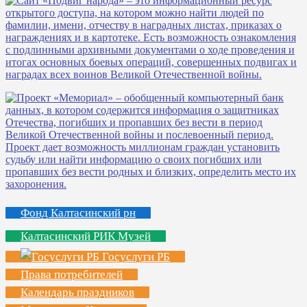
Фонд Калтасинский рн
Калтасинский РИК Музей
Госуслуги РБ
Права потребителей
Календарь праздников