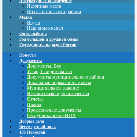
Литературное краеведение
Памятные места
Поэты и писатели района
Медиа
Видео
Наш видео канал
Фотоальбомы
Год большой и дружной семьи
Год единства народов России
Новости
Документы
Документы. Все
Устав, Свидетельства
Документы муниципального района
Локальные нормативные акты
Муниципальное задание
Независимая оценка качества
Отчеты
Планы
Профсоюзные документы
Республиканские НПА
Добрые дела
Бессмертный полк
100 Новостей