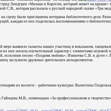
стрид Линдгрен «Малыш и Карлсон, который живет на крыше» те
 С.В., которая рассказала о русской народной сказке «Три мед
, на сцену были приглашены ветераны библиотечного дела: Рахим
едущей, каждая из них поделилась воспоминаниями о библиотечно
ной мере выявило таланты наших участниц в вокальном, танцевал
я их них носила поучительный характер с элементами игровой п
й, исполнив песню «Поздняя любовь». Изикеева С.В. в дуэте с 
танец заслужили дружных зрительских аплодисментов.
отекарям их коллеги – работники культуры: Валентина Гиздельх
а Гайнцева М.В., номинацию «За профессионализм и творчество