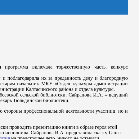
 программа включала торжественную часть, конкурс
и поблагодарила их за преданность делу и благородную
отекарям начальник МКУ «Отдел культуры администрации
нистрации Калтасинского района и отдела культуры.
еевской сельской библиотеки, Сайранова И.А. – ведущий
текарь Тюльдинской библиотеки.
ко стороны профессиональной деятельности участниц, но и
ески проводить презентацию книги в образе героя этой
о исполнила. Сайранова И.А. представила сказку Ганса
на предстоящее лето, никого не оставили