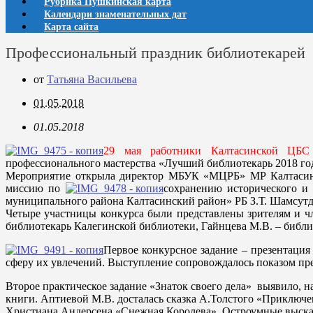
Рубрика Пушкинская карта
Календари знаменательных дат
Карта сайта
Профессиональный праздник библиотекарей
от
Татьяна Васильева
01.05.2018
01.05.2018
29 мая работники Калтасинской ЦБС 
профессионального мастерства «Лучший библиотекарь 2018 год
Мероприятие открыла директор МБУК «МЦРБ» МР Калтасински
миссию по
сохранению исторического и
муниципального района Калтасинский район» РБ З.Т. Шамсутд
Четыре участницы конкурса были представлены зрителям и ч
библиотекарь Калегинской библиотеки, Гайнцева М.В. – библ
Первое конкурсное задание – презентация
сферу их увлечений. Выступление сопровождалось показом пр
Второе практическое задание «Знаток своего дела» выявило, н
книги. Аптиевой М.В. досталась сказка А.Толстого «Приключе
Христиана Андерсена «Снежная Королева». Остроумные выск