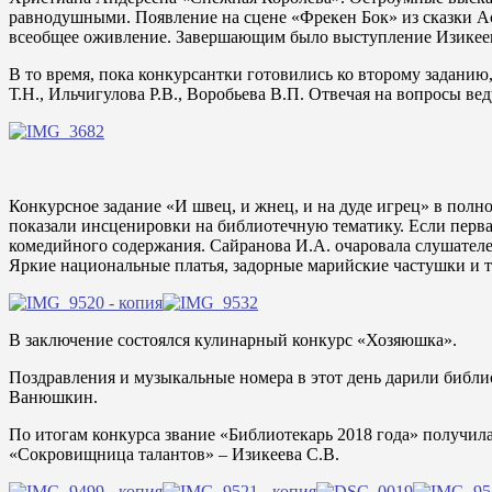
равнодушными. Появление на сцене «Фрекен Бок» из сказки А
всеобщее оживление. Завершающим было выступление Изикеевой
В то время, пока конкурсантки готовились ко второму заданию
Т.Н., Ильчигулова Р.В., Воробьева В.П. Отвечая на вопросы в
Конкурсное задание «И швец, и жнец, и на дуде игрец» в пол
показали инсценировки на библиотечную тематику. Если перва
комедийного содержания. Сайранова И.А. очаровала слушателе
Яркие национальные платья, задорные марийские частушки и 
В заключение состоялся кулинарный конкурс «Хозяюшка».
Поздравления и музыкальные номера в этот день дарили библи
Ванюшкин.
По итогам конкурса звание «Библиотекарь 2018 года» получил
«Сокровищница талантов» – Изикеева С.В.