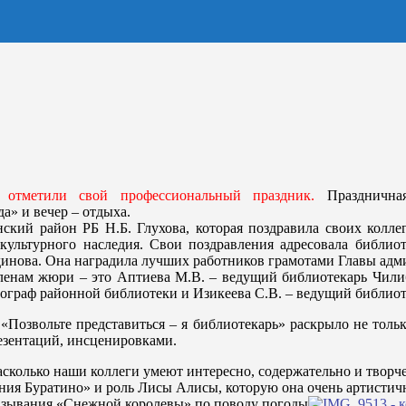
отметили свой профессиональный праздник.
Праздничная
а» и вечер – отдыха.
й район РБ Н.Б. Глухова, которая поздравила своих коллег 
 культурного наследия. Свои поздравления адресовала библи
инова. Она наградила лучших работников грамотами Главы адми
ленам жюри – это Аптиева М.В. – ведущий библиотекарь Чилиб
иограф районной библиотеки и Изикеева С.В. – ведущий библио
 «Позвольте представиться – я библиотекарь» раскрыло не толь
езентаций, инсценировками.
асколько наши коллеги умеют интересно, содержательно и творч
ния Буратино» и роль Лисы Алисы, которую она очень артистичн
азывания «Снежной королевы» по поводу погоды