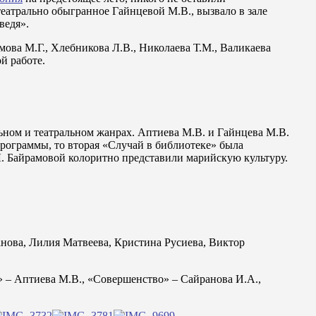
атрально обыгранное Гайнцевой М.В., вызвало в зале
ведя».
ова М.Г., Хлебникова Л.В., Николаева Т.М., Валикаева
й работе.
ьном и театральном жанрах. Аптиева М.В. и Гайнцева М.В.
рограммы, то вторая «Случай в библиотеке» была
Л. Байрамовой колоритно представили марийскую культуру.
анова, Лилия Матвеева, Кристина Русиева, Виктор
» – Аптиева М.В., «Совершенство» – Сайранова И.А.,