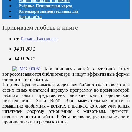
Наши филиалы в соцсетях
Рубрика Пушкинская карта
Календари знаменательных дат
Карта сайта
Прививаем любовь к книге
от
Татьяна Васильева
14.11.2017
14.11.2017
Как привлечь детей к чтению? Этим
вопросом задаются библиотекари и ищут эффективные формы
библиотечной работы.
На днях Краснохолмская модельная библиотека провела для
своих юных читателей игровую программу, во время которой
ребятам были представлены детские книги британской
писательницы Холи Вебб. Эти замечательные книги о
домашних любимцах – котятах и щенках, которые учат юных
читателей доброму отношению к животным, чуткости,
ответственности и заботе. Ребята рисовали, рукодельничали и
проникались интересом к книге.