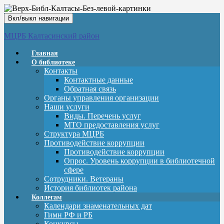
Вкл/выкл навигации
МЦРБ Калтасинский район
Главная
О библиотеке
Контакты
Контактные данные
Обратная связь
Органы управления организации
Наши услуги
Виды. Перечень услуг
МТО предоставления услуг
Структура МЦРБ
Противодействие коррупции
Противодействие коррупции
Опрос. Уровень коррупции в библиотечной
сфере
Сотрудники. Ветераны
История библиотек района
Коллегам
Календари знаменательных дат
Гимн РФ и РБ
Конкурсы