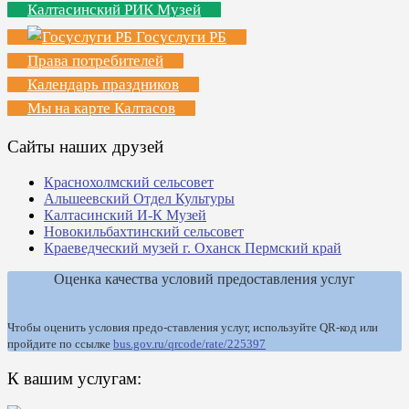
Калтасинский РИК Музей
Госуслуги РБ
Права потребителей
Календарь праздников
Мы на карте Калтасов
Сайты наших друзей
Краснохолмский сельсовет
Альшеевский Отдел Культуры
Калтасинский И-К Музей
Новокильбахтинский сельсовет
Краеведческий музей г. Оханск Пермский край
Оценка качества условий предоставления услуг
Чтобы оценить условия предо-ставления услуг, используйте QR-код или
пройдите по ссылке
bus.gov.ru/qrcode/rate/225397
К вашим услугам: