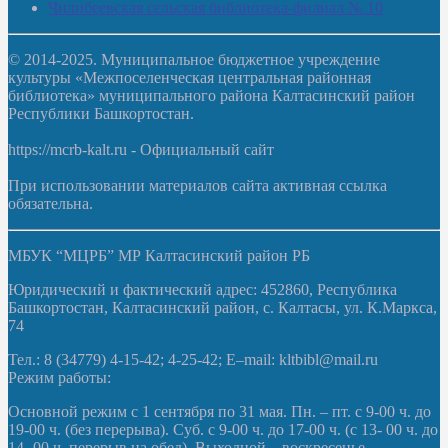
Чилибеевская сельская библиотека-филиал № 10
© 2014-2025. Муниципальное бюджетное учреждение
культуры «Межпоселенческая центральная районная
библиотека» муниципального района Калтасинский район
Республики Башкортостан.
https://mcrb-kalt.ru - Официальный сайт
При использовании материалов сайта активная ссылка
обязательна.
МБУК “МЦРБ” МР Калтасинский район РБ
Юридический и фактический адрес: 452860, Республика
Башкортостан, Калтасинский район, с. Калтасы, ул. К.Маркса,
74
Тел.: 8 (34779) 4-15-42; 4-25-42; E–mail: kltbibl@mail.ru
Режим работы:
Основной режим с 1 сентября по 31 мая. Пн. – пт. с 9-00 ч. до
19-00 ч. (без перерыва). Суб. с 9-00 ч. до 17-00 ч. (с 13- 00 ч. до
14- 00 ч. перерыв на обед). Выходной – воскресенье