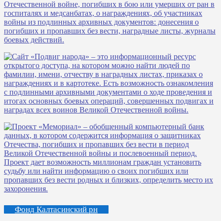
Фонд Калтасинский рн