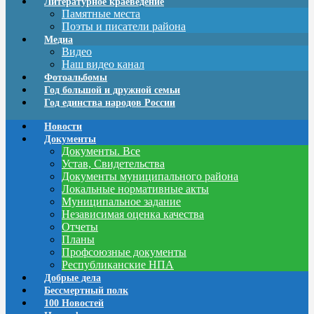
Литературное краеведение
Памятные места
Поэты и писатели района
Медиа
Видео
Наш видео канал
Фотоальбомы
Год большой и дружной семьи
Год единства народов России
Новости
Документы
Документы. Все
Устав, Свидетельства
Документы муниципального района
Локальные нормативные акты
Муниципальное задание
Независимая оценка качества
Отчеты
Планы
Профсоюзные документы
Республиканские НПА
Добрые дела
Бессмертный полк
100 Новостей