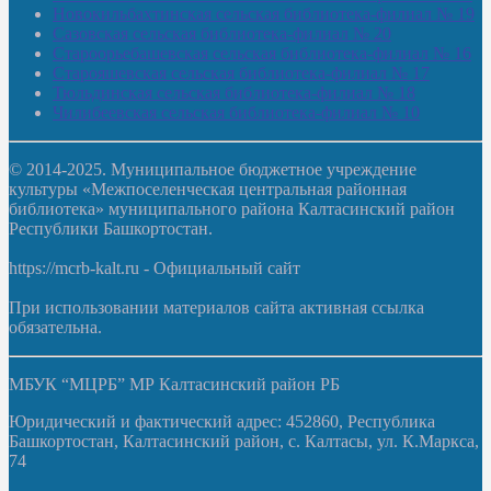
Новокильбахтинская сельская библиотека-филиал № 19
Сазовская сельская библиотека-филиал № 20
Староорьебашевская сельская библиотека-филиал № 16
Старояшевская сельская библиотека-филиал № 17
Тюльдинская сельская библиотека-филиал № 18
Чилибеевская сельская библиотека-филиал № 10
© 2014-2025. Муниципальное бюджетное учреждение
культуры «Межпоселенческая центральная районная
библиотека» муниципального района Калтасинский район
Республики Башкортостан.
https://mcrb-kalt.ru - Официальный сайт
При использовании материалов сайта активная ссылка
обязательна.
МБУК “МЦРБ” МР Калтасинский район РБ
Юридический и фактический адрес: 452860, Республика
Башкортостан, Калтасинский район, с. Калтасы, ул. К.Маркса,
74