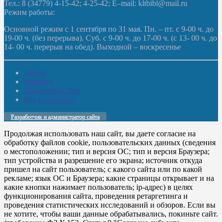
Тел.: 8 (34779) 4-15-42; 4-25-42; E–mail: kltbibl@mail.ru
Режим работы:
Основной режим с 1 сентября по 31 мая. Пн. – пт. с 9-00 ч. до
19-00 ч. (без перерыва). Суб. с 9-00 ч. до 17-00 ч. (с 13- 00 ч. до
14- 00 ч. перерыв на обед). Выходной – воскресенье
Домой
Новости
Документы. Все
Мы в соцсетях
Разработчик и администратор сайта
Продолжая использовать наш сайт, вы даете согласие на
обработку файлов cookie, пользовательских данных (сведения
о местоположении; тип и версия ОС; тип и версия Браузера;
тип устройства и разрешение его экрана; источник откуда
пришел на сайт пользователь; с какого сайта или по какой
рекламе; язык ОС и Браузера; какие страницы открывает и на
какие кнопки нажимает пользователь; ip-адрес) в целях
функционирования сайта, проведения ретаргетинга и
проведения статистических исследований и обзоров. Если вы
не хотите, чтобы ваши данные обрабатывались, покиньте сайт.