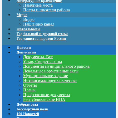
Литературное краеведение
Памятные места
Поэты и писатели района
Медиа
Видео
Наш видео канал
Фотоальбомы
Год большой и дружной семьи
Год единства народов России
Новости
Документы
Документы. Все
Устав, Свидетельства
Документы муниципального района
Локальные нормативные акты
Муниципальное задание
Независимая оценка качества
Отчеты
Планы
Профсоюзные документы
Республиканские НПА
Добрые дела
Бессмертный полк
100 Новостей