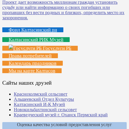
Фонд Калтасинский рн
Калтасинский РИК Музей
Госуслуги РБ
Права потребителей
Календарь праздников
Мы на карте Калтасов
Сайты наших друзей
Краснохолмский сельсовет
Альшеевский Отдел Культуры
Калтасинский И-К Музей
Новокильбахтинский сельсовет
Краеведческий музей г. Оханск Пермский край
Оценка качества условий предоставления услуг