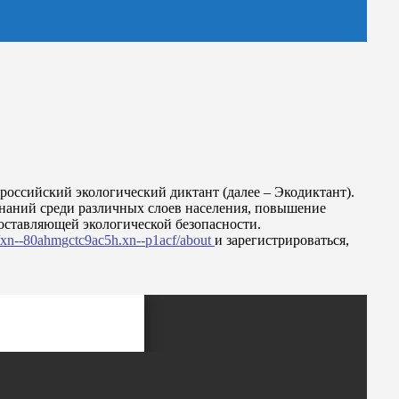
российский экологический диктант (далее – Экодиктант)
.
знаний среди различных слоев населения, повышение
оставляющей экологической безопасности.
//xn--80ahmgctc9ac5h.xn--p1acf/about
и зарегистрироваться,