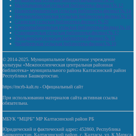
Малокачаковская сельская библиотека-филиал № 12
Нижнекачмашевская сельская библиотека-филиал № 14
Новокильбахтинская сельская библиотека-филиал № 19
Сазовская сельская библиотека-филиал № 20
Староорьебашевская сельская библиотека-филиал № 16
Старояшевская сельская библиотека-филиал № 17
Тюльдинская сельская библиотека-филиал № 18
Чилибеевская сельская библиотека-филиал № 10
© 2014-2025. Муниципальное бюджетное учреждение
культуры «Межпоселенческая центральная районная
библиотека» муниципального района Калтасинский район
Республики Башкортостан.
https://mcrb-kalt.ru - Официальный сайт
При использовании материалов сайта активная ссылка
обязательна.
МБУК “МЦРБ” МР Калтасинский район РБ
Юридический и фактический адрес: 452860, Республика
Башкортостан, Калтасинский район, с. Калтасы, ул. К.Маркса,