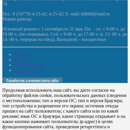
74
Тел.: 8 (34779) 4-15-42; 4-25-42; E–mail: kltbibl@mail.ru
Режим работы:
Основной режим с 1 сентября по 31 мая. Пн. – пт. с 9-00 ч. до
19-00 ч. (без перерыва). Суб. с 9-00 ч. до 17-00 ч. (с 13- 00 ч. до
14- 00 ч. перерыв на обед). Выходной – воскресенье
Домой
Новости
Документы. Все
Мы в соцсетях
Разработчик и администратор сайта
Продолжая использовать наш сайт, вы даете согласие на
обработку файлов cookie, пользовательских данных (сведения
о местоположении; тип и версия ОС; тип и версия Браузера;
тип устройства и разрешение его экрана; источник откуда
пришел на сайт пользователь; с какого сайта или по какой
рекламе; язык ОС и Браузера; какие страницы открывает и на
какие кнопки нажимает пользователь; ip-адрес) в целях
функционирования сайта, проведения ретаргетинга и