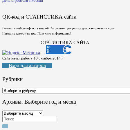
День строителя в России
QR-код и СТАТИСТИКА сайта
Возьмите моб телефон с камерой, Запустите программу для сканирования кода,
Наведите камеру на код, Получите информацию!
СТАТИСТИКА САЙТА
Сайт начал работу 10 октября 2014 г.
Вход для авторов
Рубрики
Рубрики
Архивы. Выберите год и месяц
Архивы.
Выберите
Search
год
for:
и