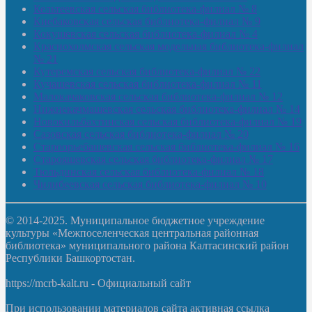
Кельтеевская сельская библиотека-филиал № 8
Киебаковская сельская библиотека-филиал № 9
Кокушевская сельская библиотека-филиал № 4
Краснохолмская сельская модельная библиотека-филиал
№ 21
Кутеремская сельская библиотека-филиал № 22
Кучашевская сельская библиотека-филиал № 11
Малокачаковская сельская библиотека-филиал № 12
Нижнекачмашевская сельская библиотека-филиал № 14
Новокильбахтинская сельская библиотека-филиал № 19
Сазовская сельская библиотека-филиал № 20
Староорьебашевская сельская библиотека-филиал № 16
Старояшевская сельская библиотека-филиал № 17
Тюльдинская сельская библиотека-филиал № 18
Чилибеевская сельская библиотека-филиал № 10
© 2014-2025. Муниципальное бюджетное учреждение
культуры «Межпоселенческая центральная районная
библиотека» муниципального района Калтасинский район
Республики Башкортостан.
https://mcrb-kalt.ru - Официальный сайт
При использовании материалов сайта активная ссылка