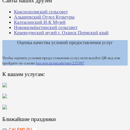
Сайты наших друзей
Краснохолмский сельсовет
Альшеевский Отдел Культуры
Калтасинский И-К Музей
Новокильбахтинский сельсовет
Краеведческий музей г. Оханск Пермский край
Оценка качества условий предоставления услуг
Чтобы оценить условия предо-ставления услуг, используйте QR-код или
пройдите по ссылке
bus.gov.ru/qrcode/rate/225397
К вашим услугам:
Ближайшие праздники