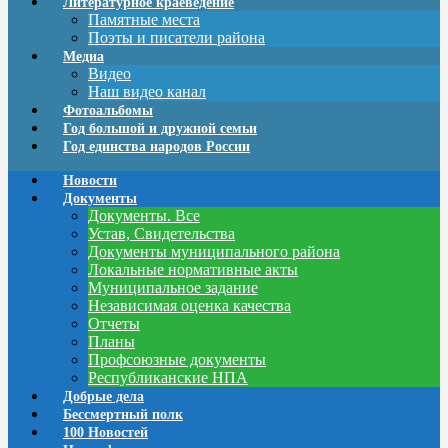
Литературное краеведение
Памятные места
Поэты и писатели района
Медиа
Видео
Наш видео канал
Фотоальбомы
Год большой и дружной семьи
Год единства народов России
Новости
Документы
Документы. Все
Устав, Свидетельства
Документы муниципального района
Локальные нормативные акты
Муниципальное задание
Независимая оценка качества
Отчеты
Планы
Профсоюзные документы
Республиканские НПА
Добрые дела
Бессмертный полк
100 Новостей