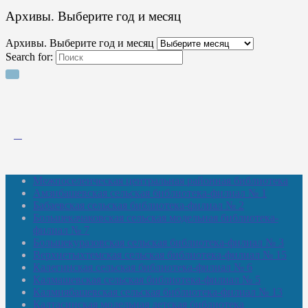
Архивы. Выберите год и месяц
Архивы. Выберите год и месяц
Search for:
Межпоселенческая центральная районная библиотека
Амзибашевская сельская библиотека-филиал № 1
Бабаевская сельская библиотека-филиал № 2
Большекачаковская сельская модельная библиотека-
филиал № 7
Большекуразовская сельская библиотека-филиал № 3
Верхнетыхтемская сельская библиотека-филиал № 15
Калегинская сельская библиотека-филиал № 6
Калмашевская сельская библиотека-филиал № 5
Калмиябашевская сельская библиотека-филиал № 13
Калтасинская модельная детская библиотека