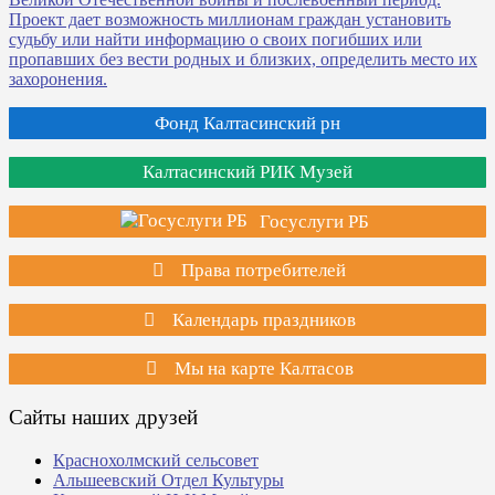
Фонд Калтасинский рн
Калтасинский РИК Музей
Госуслуги РБ
Права потребителей
Календарь праздников
Мы на карте Калтасов
Сайты наших друзей
Краснохолмский сельсовет
Альшеевский Отдел Культуры