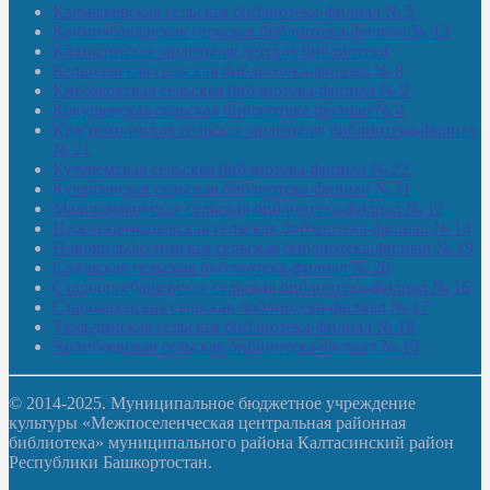
Калмашевская сельская библиотека-филиал № 5
Калмиябашевская сельская библиотека-филиал № 13
Калтасинская модельная детская библиотека
Кельтеевская сельская библиотека-филиал № 8
Киебаковская сельская библиотека-филиал № 9
Кокушевская сельская библиотека-филиал № 4
Краснохолмская сельская модельная библиотека-филиал
№ 21
Кутеремская сельская библиотека-филиал № 22
Кучашевская сельская библиотека-филиал № 11
Малокачаковская сельская библиотека-филиал № 12
Нижнекачмашевская сельская библиотека-филиал № 14
Новокильбахтинская сельская библиотека-филиал № 19
Сазовская сельская библиотека-филиал № 20
Староорьебашевская сельская библиотека-филиал № 16
Старояшевская сельская библиотека-филиал № 17
Тюльдинская сельская библиотека-филиал № 18
Чилибеевская сельская библиотека-филиал № 10
© 2014-2025. Муниципальное бюджетное учреждение
культуры «Межпоселенческая центральная районная
библиотека» муниципального района Калтасинский район
Республики Башкортостан.