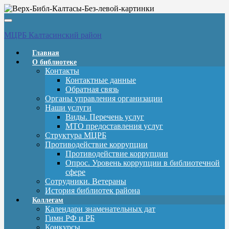
Вкл/
выкл
МЦРБ Калтасинский район
навигации
Главная
О библиотеке
Контакты
Контактные данные
Обратная связь
Органы управления организации
Наши услуги
Виды. Перечень услуг
МТО предоставления услуг
Структура МЦРБ
Противодействие коррупции
Противодействие коррупции
Опрос. Уровень коррупции в библиотечной
сфере
Сотрудники. Ветераны
История библиотек района
Коллегам
Календари знаменательных дат
Гимн РФ и РБ
Конкурсы