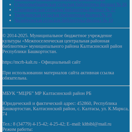
Староорьебашевская сельская библиотека-филиал № 16
Старояшевская сельская библиотека-филиал № 17
Тюльдинская сельская библиотека-филиал № 18
Чилибеевская сельская библиотека-филиал № 10
© 2014-2025. Муниципальное бюджетное учреждение
культуры «Межпоселенческая центральная районная
библиотека» муниципального района Калтасинский район
Республики Башкортостан.
https://mcrb-kalt.ru - Официальный сайт
При использовании материалов сайта активная ссылка
обязательна.
МБУК “МЦРБ” МР Калтасинский район РБ
Юридический и фактический адрес: 452860, Республика
Башкортостан, Калтасинский район, с. Калтасы, ул. К.Маркса,
74
Тел.: 8 (34779) 4-15-42; 4-25-42; E–mail: kltbibl@mail.ru
Режим работы: