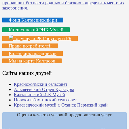
Фонд Калтасинский рн
Калтасинский РИК Музей
Госуслуги РБ
Права потребителей
Календарь праздников
Мы на карте Калтасов
Сайты наших друзей
Краснохолмский сельсовет
Альшеевский Отдел Культуры
Калтасинский И-К Музей
Новокильбахтинский сельсовет
Краеведческий музей г. Оханск Пермский край
Оценка качества условий предоставления услуг