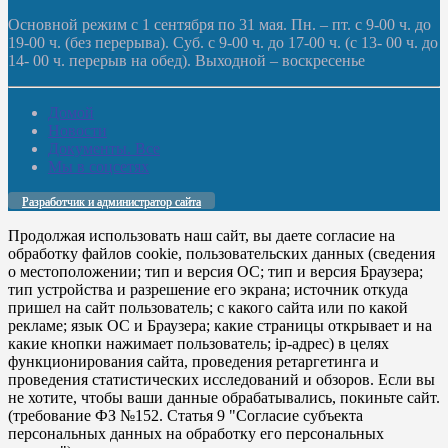
Основной режим с 1 сентября по 31 мая. Пн. – пт. с 9-00 ч. до
19-00 ч. (без перерыва). Суб. с 9-00 ч. до 17-00 ч. (с 13- 00 ч. до
14- 00 ч. перерыв на обед). Выходной – воскресенье
Домой
Новости
Документы. Все
Мы в соцсетях
Разработчик и администратор сайта
Продолжая использовать наш сайт, вы даете согласие на
обработку файлов cookie, пользовательских данных (сведения
о местоположении; тип и версия ОС; тип и версия Браузера;
тип устройства и разрешение его экрана; источник откуда
пришел на сайт пользователь; с какого сайта или по какой
рекламе; язык ОС и Браузера; какие страницы открывает и на
какие кнопки нажимает пользователь; ip-адрес) в целях
функционирования сайта, проведения ретаргетинга и
проведения статистических исследований и обзоров. Если вы
не хотите, чтобы ваши данные обрабатывались, покиньте сайт.
(требование ФЗ №152. Статья 9 "Согласие субъекта
персональных данных на обработку его персональных