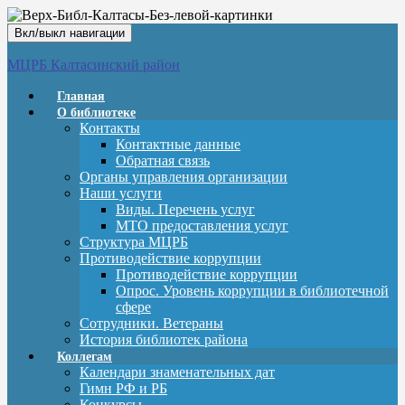
Вкл/выкл навигации
МЦРБ Калтасинский район
Главная
О библиотеке
Контакты
Контактные данные
Обратная связь
Органы управления организации
Наши услуги
Виды. Перечень услуг
МТО предоставления услуг
Структура МЦРБ
Противодействие коррупции
Противодействие коррупции
Опрос. Уровень коррупции в библиотечной
сфере
Сотрудники. Ветераны
История библиотек района
Коллегам
Календари знаменательных дат
Гимн РФ и РБ
Конкурсы