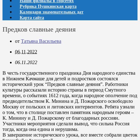
Наши филиалы в соцсетях
Рубрика Пушкинская карта
Календари знаменательных дат
Карта сайта
Предков славные деяния
от
Татьяна Васильева
06.11.2022
06.11.2022
В честь государственного праздника Дня народного единства
в Нижнем Качмаше для детей и подростков состоялся
исторический урок “Предков славные деяния”. Работники
культуры рассказали историю страны в период Смутного
времени, о событиях 1612 года, когда народное ополчение под
предводительством К. Минина и Д. Пожарского освободило
Москву от польских и литовских интервентов. Ребята узнали
о том, что в столице поставлен памятник народным героям –
К. Минину и Д. Пожарскому от благодарных россиян.
Участники мероприятия сделали вывод, что сильна Россия
тогда, когда она едина и нерушима.
В завершение исторического урока, все вместе собрали цветок