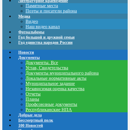
Литературное краеведение
Памятные места
Поэты и писатели района
Медиа
Видео
Наш видео канал
Фотоальбомы
Год большой и дружной семьи
Год единства народов России
Новости
Документы
Документы. Все
Устав, Свидетельства
Документы муниципального района
Локальные нормативные акты
Муниципальное задание
Независимая оценка качества
Отчеты
Планы
Профсоюзные документы
Республиканские НПА
Добрые дела
Бессмертный полк
100 Новостей