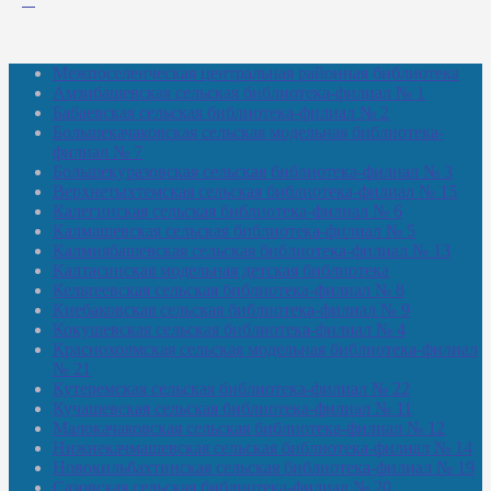
Межпоселенческая центральная районная библиотека
Амзибашевская сельская библиотека-филиал № 1
Бабаевская сельская библиотека-филиал № 2
Большекачаковская сельская модельная библиотека-
филиал № 7
Большекуразовская сельская библиотека-филиал № 3
Верхнетыхтемская сельская библиотека-филиал № 15
Калегинская сельская библиотека-филиал № 6
Калмашевская сельская библиотека-филиал № 5
Калмиябашевская сельская библиотека-филиал № 13
Калтасинская модельная детская библиотека
Кельтеевская сельская библиотека-филиал № 8
Киебаковская сельская библиотека-филиал № 9
Кокушевская сельская библиотека-филиал № 4
Краснохолмская сельская модельная библиотека-филиал
№ 21
Кутеремская сельская библиотека-филиал № 22
Кучашевская сельская библиотека-филиал № 11
Малокачаковская сельская библиотека-филиал № 12
Нижнекачмашевская сельская библиотека-филиал № 14
Новокильбахтинская сельская библиотека-филиал № 19
Сазовская сельская библиотека-филиал № 20