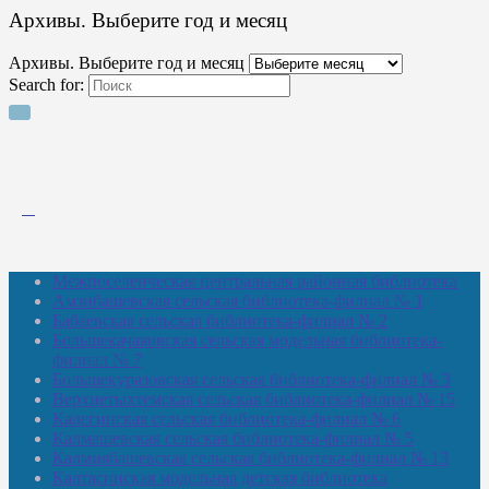
Архивы. Выберите год и месяц
Архивы. Выберите год и месяц
Search for:
Межпоселенческая центральная районная библиотека
Амзибашевская сельская библиотека-филиал № 1
Бабаевская сельская библиотека-филиал № 2
Большекачаковская сельская модельная библиотека-
филиал № 7
Большекуразовская сельская библиотека-филиал № 3
Верхнетыхтемская сельская библиотека-филиал № 15
Калегинская сельская библиотека-филиал № 6
Калмашевская сельская библиотека-филиал № 5
Калмиябашевская сельская библиотека-филиал № 13
Калтасинская модельная детская библиотека