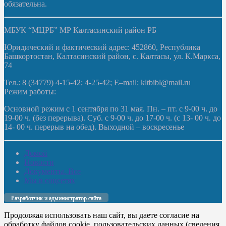
обязательна.
МБУК “МЦРБ” МР Калтасинский район РБ
Юридический и фактический адрес: 452860, Республика
Башкортостан, Калтасинский район, с. Калтасы, ул. К.Маркса,
74
Тел.: 8 (34779) 4-15-42; 4-25-42; E–mail: kltbibl@mail.ru
Режим работы:
Основной режим с 1 сентября по 31 мая. Пн. – пт. с 9-00 ч. до
19-00 ч. (без перерыва). Суб. с 9-00 ч. до 17-00 ч. (с 13- 00 ч. до
14- 00 ч. перерыв на обед). Выходной – воскресенье
Домой
Новости
Документы. Все
Мы в соцсетях
Разработчик и администратор сайта
Продолжая использовать наш сайт, вы даете согласие на
обработку файлов cookie, пользовательских данных (сведения