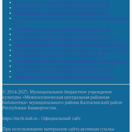
Кельтеевская сельская библиотека-филиал № 8
Киебаковская сельская библиотека-филиал № 9
Кокушевская сельская библиотека-филиал № 4
Краснохолмская сельская модельная библиотека-филиал
№ 21
Кутеремская сельская библиотека-филиал № 22
Кучашевская сельская библиотека-филиал № 11
Малокачаковская сельская библиотека-филиал № 12
Нижнекачмашевская сельская библиотека-филиал № 14
Новокильбахтинская сельская библиотека-филиал № 19
Сазовская сельская библиотека-филиал № 20
Староорьебашевская сельская библиотека-филиал № 16
Старояшевская сельская библиотека-филиал № 17
Тюльдинская сельская библиотека-филиал № 18
Чилибеевская сельская библиотека-филиал № 10
© 2014-2025. Муниципальное бюджетное учреждение
культуры «Межпоселенческая центральная районная
библиотека» муниципального района Калтасинский район
Республики Башкортостан.
https://mcrb-kalt.ru - Официальный сайт
При использовании материалов сайта активная ссылка