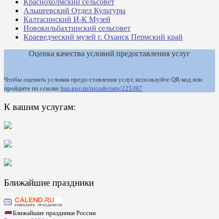
Краснохолмский сельсовет
Альшеевский Отдел Культуры
Калтасинский И-К Музей
Новокильбахтинский сельсовет
Краеведческий музей г. Оханск Пермский край
Оценка качества условий предоставления услуг
Чтобы оценить условия предо-ставления услуг, используйте QR-код или
пройдите по ссылке
bus.gov.ru/qrcode/rate/225397
К вашим услугам:
Ближайшие праздники
Ближайшие праздники России