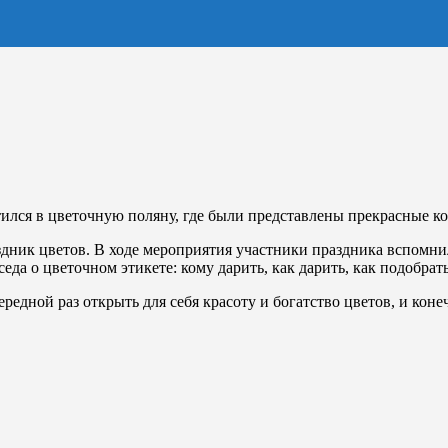
тился в цветочную поляну, где были представлены прекрасные к
здник цветов. В ходе мероприятия участники праздника вспомнил
да о цветочном этикете: кому дарить, как дарить, как подобрат
едной раз открыть для себя красоту и богатство цветов, и кон