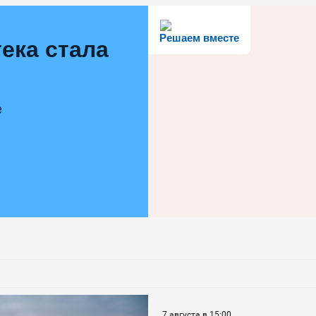
Решаем вместе
ека стала
е