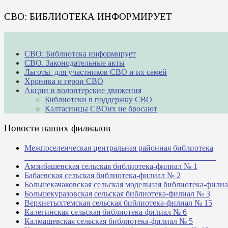
СВО: БИБЛИОТЕКА ИНФОРМИРУЕТ
СВО: Библиотека информирует
СВО. Законодательные акты
Льготы для участников СВО и их семей
Хроника и герои СВО
Акции и волонтерские движения
Библиотеки в поддержку СВО
Калтасинцы СВОих не бросают
Новости наших филиалов
Межпоселенческая центральная районная библиотека
_______________________________________________
Амзибашевская сельская библиотека-филиал № 1
Бабаевская сельская библиотека-филиал № 2
Большекачаковская сельская модельная библиотека-фили
Большекуразовская сельская библиотека-филиал № 3
Верхнетыхтемская сельская библиотека-филиал № 15
Калегинская сельская библиотека-филиал № 6
Калмашевская сельская библиотека-филиал № 5