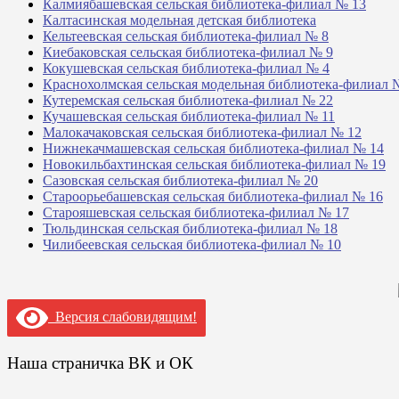
Калмиябашевская сельская библиотека-филиал № 13
Калтасинская модельная детская библиотека
Кельтеевская сельская библиотека-филиал № 8
Киебаковская сельская библиотека-филиал № 9
Кокушевская сельская библиотека-филиал № 4
Краснохолмская сельская модельная библиотека-филиал 
Кутеремская сельская библиотека-филиал № 22
Кучашевская сельская библиотека-филиал № 11
Малокачаковская сельская библиотека-филиал № 12
Нижнекачмашевская сельская библиотека-филиал № 14
Новокильбахтинская сельская библиотека-филиал № 19
Сазовская сельская библиотека-филиал № 20
Староорьебашевская сельская библиотека-филиал № 16
Старояшевская сельская библиотека-филиал № 17
Тюльдинская сельская библиотека-филиал № 18
Чилибеевская сельская библиотека-филиал № 10
Версия слабовидящим!
Наша страничка ВК и ОК