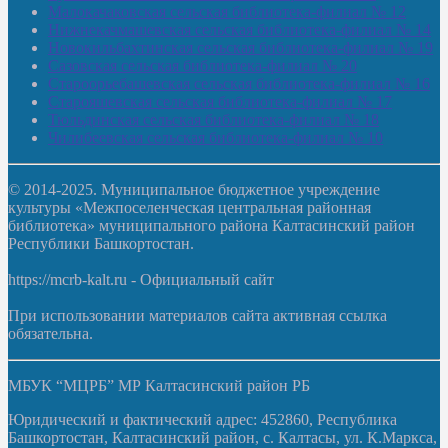
Малокачаковская сельская библиотека-филиал № 12
Нижнекачмашевская сельская библиотека-филиал № 14
Новокильбахтинская сельская библиотека-филиал № 19
Сазовская сельская библиотека-филиал № 20
Староорьебашевская сельская библиотека-филиал № 16
Старояшевская сельская библиотека-филиал № 17
Тюльдинская сельская библиотека-филиал № 18
Чилибеевская сельская библиотека-филиал № 10
© 2014-2025. Муниципальное бюджетное учреждение
культуры «Межпоселенческая центральная районная
библиотека» муниципального района Калтасинский район
Республики Башкортостан.
https://mcrb-kalt.ru - Официальный сайт
При использовании материалов сайта активная ссылка
обязательна.
МБУК “МЦРБ” МР Калтасинский район РБ
Юридический и фактический адрес: 452860, Республика
Башкортостан, Калтасинский район, с. Калтасы, ул. К.Маркса,