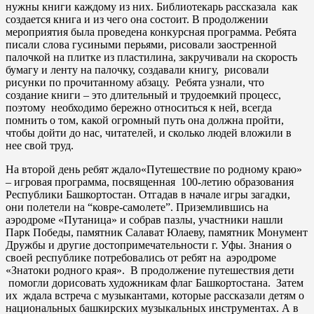
нужны книги каждому из них. Библиотекарь рассказала как
создается книга и из чего она состоит. В продолжении
мероприятия была проведена конкурсная программа. Ребята
писали слова гусиными перьями, рисовали заостренной
палочкой на плитке из пластилина, закручивали на скорость
бумагу и ленту на палочку, создавали книгу, рисовали
рисунки по прочитанному абзацу. Ребята узнали, что
создание книги – это длительный и трудоемкий процесс,
поэтому необходимо бережно относиться к ней, всегда
помнить о том, какой огромный путь она должна пройти,
чтобы дойти до нас, читателей, и сколько людей вложили в
нее свой труд.
На второй день
ребят ждало«Путешествие по родному краю»
– игровая программа, посвященная 100-летию образования
Республики Башкортостан. Отгадав в начале игры загадки,
они полетели на “ковре-самолете”. Приземлившись на
аэродроме «Путаница» и собрав пазлы, участники нашли
Парк Победы, памятник Салават Юлаеву, памятник Монумент
Дружбы и другие достопримечательности г. Уфы. Знания о
своей республике потребовались от ребят на аэродроме
«Знатоки родного края». В продолжение путешествия дети
помогли дорисовать художникам флаг Башкортостана. Затем
их ждала встреча с музыкантами, которые рассказали детям о
национальных башкирских музыкальных инструментах. А в