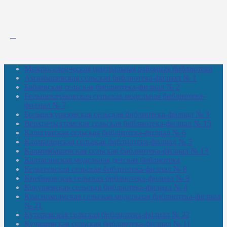
Межпоселенческая центральная районная библиотека
Амзибашевская сельская библиотека-филиал № 1
Бабаевская сельская библиотека-филиал № 2
Большекачаковская сельская модельная библиотека-
филиал № 7
Большекуразовская сельская библиотека-филиал № 3
Верхнетыхтемская сельская библиотека-филиал № 15
Калегинская сельская библиотека-филиал № 6
Калмашевская сельская библиотека-филиал № 5
Калмиябашевская сельская библиотека-филиал № 13
Калтасинская модельная детская библиотека
Кельтеевская сельская библиотека-филиал № 8
Киебаковская сельская библиотека-филиал № 9
Кокушевская сельская библиотека-филиал № 4
Краснохолмская сельская модельная библиотека-филиал
№ 21
Кутеремская сельская библиотека-филиал № 22
Кучашевская сельская библиотека-филиал № 11