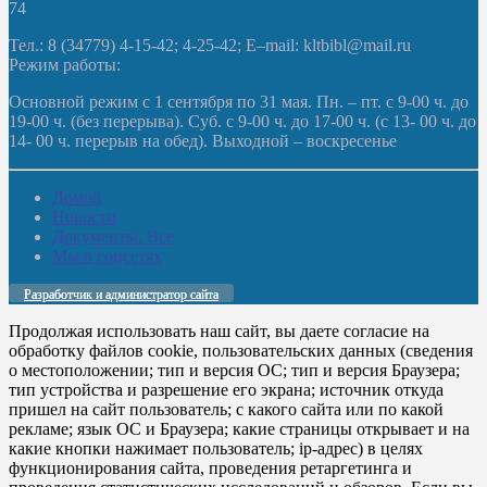
74
Тел.: 8 (34779) 4-15-42; 4-25-42; E–mail: kltbibl@mail.ru
Режим работы:
Основной режим с 1 сентября по 31 мая. Пн. – пт. с 9-00 ч. до
19-00 ч. (без перерыва). Суб. с 9-00 ч. до 17-00 ч. (с 13- 00 ч. до
14- 00 ч. перерыв на обед). Выходной – воскресенье
Домой
Новости
Документы. Все
Мы в соцсетях
Разработчик и администратор сайта
Продолжая использовать наш сайт, вы даете согласие на
обработку файлов cookie, пользовательских данных (сведения
о местоположении; тип и версия ОС; тип и версия Браузера;
тип устройства и разрешение его экрана; источник откуда
пришел на сайт пользователь; с какого сайта или по какой
рекламе; язык ОС и Браузера; какие страницы открывает и на
какие кнопки нажимает пользователь; ip-адрес) в целях
функционирования сайта, проведения ретаргетинга и