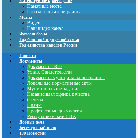
Литературное краеведение
Памятные места
Поэты и писатели района
Медиа
Видео
Наш видео канал
Фотоальбомы
Год большой и дружной семьи
Год единства народов России
Новости
Документы
Документы. Все
Устав, Свидетельства
Документы муниципального района
Локальные нормативные акты
Муниципальное задание
Независимая оценка качества
Отчеты
Планы
Профсоюзные документы
Республиканские НПА
Добрые дела
Бессмертный полк
100 Новостей