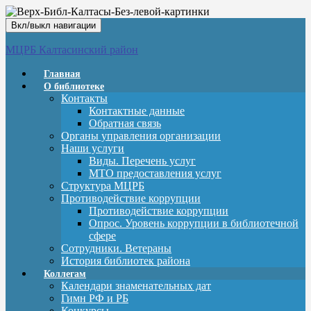
Вкл/выкл навигации
МЦРБ Калтасинский район
Главная
О библиотеке
Контакты
Контактные данные
Обратная связь
Органы управления организации
Наши услуги
Виды. Перечень услуг
МТО предоставления услуг
Структура МЦРБ
Противодействие коррупции
Противодействие коррупции
Опрос. Уровень коррупции в библиотечной
сфере
Сотрудники. Ветераны
История библиотек района
Коллегам
Календари знаменательных дат
Гимн РФ и РБ
Конкурсы