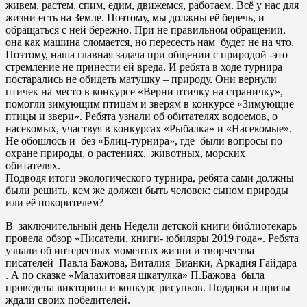
живем, растем, спим, едим, движемся, работаем. Всё у нас для
жизни есть на Земле. Поэтому, мы должны её беречь, и
обращаться с ней бережно. При не правильном обращении,
она как машина сломается, но пересесть нам будет не на что.
Поэтому, наша главная задача при общении с природой -это
стремление не принести ей вреда. И ребята в ходе турнира
постарались не обидеть матушку – природу. Они вернули
птичек на место в конкурсе «Верни птичку на страничку»,
помогли зимующим птицам и зверям в конкурсе «Зимующие
птицы и звери». Ребята узнали об обитателях водоемов, о
насекомых, участвуя в конкурсах «Рыбалка» и «Насекомые».
Не обошлось и без «Блиц-турнира», где были вопросы по
охране природы, о растениях, животных, морских
обитателях.
Подводя итоги экологического турнира, ребята сами должны
были решить, кем же должен быть человек: сыном природы
или её покорителем?
В заключительный день Недели детской книги библиотекарь
провела обзор «Писатели, книги- юбиляры 2019 года». Ребята
узнали об интересных моментах жизни и творчества
писателей Павла Бажова, Виталия Бианки, Аркадия Гайдара
. А по сказке «Малахитовая шкатулка» П.Бажова была
проведена викторина и конкурс рисунков. Подарки и призы
ждали своих победителей.