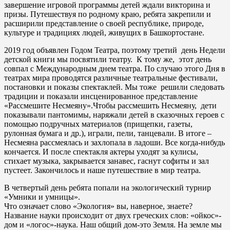
завершение игровой программы детей ждали викторина и
призы. Путешествуя по родному краю, ребята закрепили и
расширили представление о своей республике, природе,
культуре и традициях людей, живущих в Башкортостане.
2019 год объявлен Годом Театра, поэтому
третий день
Недели
детской книги мы посвятили театру. К тому же, этот день
совпал с Международным днем театра. По случаю этого Дня в
театрах мира проводятся различные театральные фестивали,
постановки и показы спектаклей. Мы тоже решили следовать
традиции и показали инсценированное представление
«Рассмешите Несмеяну».Чтобы рассмешить Несмеяну, дети
показывали пантомимы, наряжали детей в сказочных героев с
помощью подручных материалов (прищепки, газеты,
рулонная бумага и др.), играли, пели, танцевали. В итоге –
Несмеяна рассмеялась и захлопала в ладоши. Все когда-нибудь
кончается. И после спектакля актеры уходят за кулисы,
стихает музыка, закрывается занавес, гаснут софиты и зал
пустеет. Закончилось и наше путешествие в мир театра.
В четвертый день
ребята попали на экологический турнир
«Умники и умницы».
Что означает слово «Экология» вы, наверное, знаете?
Название науки происходит от двух греческих слов: «ойкос»-
дом и «логос»-наука. Наш общий дом-это Земля. На земле мы