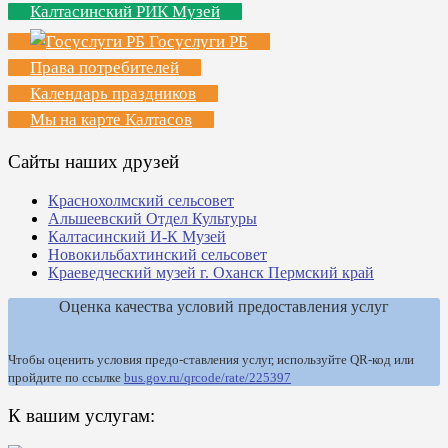
Калтасинский РИК Музей
Госуслуги РБ
Права потребителей
Календарь праздников
Мы на карте Калтасов
Сайты наших друзей
Краснохолмский сельсовет
Альшеевский Отдел Культуры
Калтасинский И-К Музей
Новокильбахтинский сельсовет
Краеведческий музей г. Оханск Пермский край
Оценка качества условий предоставления услуг
Чтобы оценить условия предо-ставления услуг, используйте QR-код или
пройдите по ссылке
bus.gov.ru/qrcode/rate/225397
К вашим услугам: