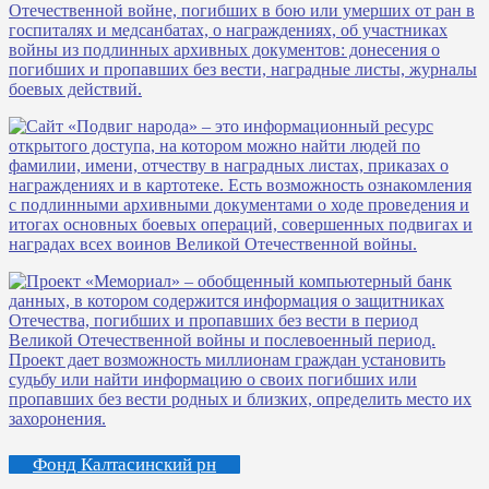
Фонд Калтасинский рн