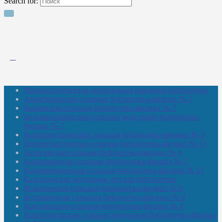
Search for:
Межпоселенческая центральная районная библиотека
Амзибашевская сельская библиотека-филиал № 1
Бабаевская сельская библиотека-филиал № 2
Большекачаковская сельская модельная библиотека-
филиал № 7
Большекуразовская сельская библиотека-филиал № 3
Верхнетыхтемская сельская библиотека-филиал № 15
Калегинская сельская библиотека-филиал № 6
Калмашевская сельская библиотека-филиал № 5
Калмиябашевская сельская библиотека-филиал № 13
Калтасинская модельная детская библиотека
Кельтеевская сельская библиотека-филиал № 8
Киебаковская сельская библиотека-филиал № 9
Кокушевская сельская библиотека-филиал № 4
Краснохолмская сельская модельная библиотека-филиал