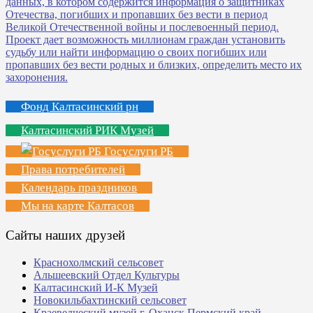
Фонд Калтасинский рн
Калтасинский РИК Музей
Госуслуги РБ
Права потребителей
Календарь праздников
Мы на карте Калтасов
Сайты наших друзей
Краснохолмский сельсовет
Альшеевский Отдел Культуры
Калтасинский И-К Музей
Новокильбахтинский сельсовет
Краеведческий музей г. Оханск Пермский край