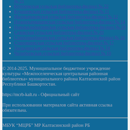
№ 21
Кутеремская сельская библиотека-филиал № 22
Кучашевская сельская библиотека-филиал № 11
Малокачаковская сельская библиотека-филиал № 12
Нижнекачмашевская сельская библиотека-филиал № 14
Новокильбахтинская сельская библиотека-филиал № 19
Сазовская сельская библиотека-филиал № 20
Староорьебашевская сельская библиотека-филиал № 16
Старояшевская сельская библиотека-филиал № 17
Тюльдинская сельская библиотека-филиал № 18
Чилибеевская сельская библиотека-филиал № 10
© 2014-2025. Муниципальное бюджетное учреждение
культуры «Межпоселенческая центральная районная
библиотека» муниципального района Калтасинский район
Республики Башкортостан.
https://mcrb-kalt.ru - Официальный сайт
При использовании материалов сайта активная ссылка
обязательна.
МБУК “МЦРБ” МР Калтасинский район РБ