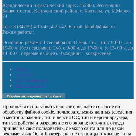
Юридический и фактический адрес: 452860, Республика
Башкортостан, Калтасинский район, с. Калтасы, ул. К.Маркса,
74
Тел.: 8 (34779) 4-15-42; 4-25-42; E–mail: kltbibl@mail.ru
Режим работы:
Основной режим с 1 сентября по 31 мая. Пн. – пт. с 9-00 ч. до
19-00 ч. (без перерыва). Суб. с 9-00 ч. до 17-00 ч. (с 13- 00 ч. до
14- 00 ч. перерыв на обед). Выходной – воскресенье
Домой
Новости
Документы. Все
Мы в соцсетях
Разработчик и администратор сайта
Продолжая использовать наш сайт, вы даете согласие на
обработку файлов cookie, пользовательских данных (сведения
о местоположении; тип и версия ОС; тип и версия Браузера;
тип устройства и разрешение его экрана; источник откуда
пришел на сайт пользователь; с какого сайта или по какой
рекламе; язык ОС и Браузера; какие страницы открывает и на