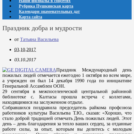
Наши филиалы в соцсетях
Рубрика Пушкинская карта
Календари знаменательных дат
Карта сайта
Праздник добра и мудрости
от
Татьяна Васильева
03.10.2017
03.10.2017
Праздник Международный день
пожилых людей отмечается ежегодно 1 октября во всем мире,
а учрежден он был 14 декабря 1990 года по инициативе
Генеральной Ассамблеи ООН.
29 сентября в межпоселенческой центральной районной
библиотеке с. Калтасы прошла встреча с коллегами,
находящимися на заслуженном отдыхе.
Собравшихся поздравила председатель райкома профсоюза
работников культуры Васильева Т.Ю., сказав: «Хорошо, что
стало доброй традицией отмечать День пожилых людей. Этот
день – день благодарения за тепло ваших сердец, за отданные
работе силы, за опыт, которым вы делитесь с молодым