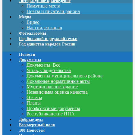
Литературное краеведение
Памятные места
Поэты и писатели района
Медиа
Видео
Наш видео канал
Фотоальбомы
Год большой и дружной семьи
Год единства народов России
Новости
Документы
Документы. Все
Устав, Свидетельства
Документы муниципального района
Локальные нормативные акты
Муниципальное задание
Независимая оценка качества
Отчеты
Планы
Профсоюзные документы
Республиканские НПА
Добрые дела
Бессмертный полк
100 Новостей