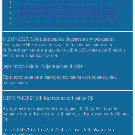
Сазовская сельская библиотека-филиал № 20
Староорьебашевская сельская библиотека-филиал № 16
Старояшевская сельская библиотека-филиал № 17
Тюльдинская сельская библиотека-филиал № 18
Чилибеевская сельская библиотека-филиал № 10
© 2014-2025. Муниципальное бюджетное учреждение
культуры «Межпоселенческая центральная районная
библиотека» муниципального района Калтасинский район
Республики Башкортостан.
https://mcrb-kalt.ru - Официальный сайт
При использовании материалов сайта активная ссылка
обязательна.
МБУК “МЦРБ” МР Калтасинский район РБ
Юридический и фактический адрес: 452860, Республика
Башкортостан, Калтасинский район, с. Калтасы, ул. К.Маркса,
74
Тел.: 8 (34779) 4-15-42; 4-25-42; E–mail: kltbibl@mail.ru
Режим работы: