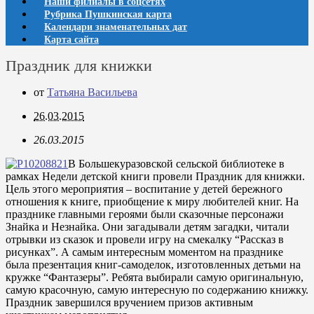
Наши филиалы в соцсетях
Рубрика Пушкинская карта
Календари знаменательных дат
Карта сайта
Праздник для книжки
от
Татьяна Васильева
26.03.2015
26.03.2015
В Большекуразовской сельской библиотеке в
рамках Недели детской книги провели Праздник для книжки.
Цель этого мероприятия – воспитание у детей бережного
отношения к книге, приобщение к миру любителей книг. На
празднике главными героями были сказочные персонажи
Знайка и Незнайка. Они загадывали детям загадки, читали
отрывки из сказок и провели игру на смекалку “Рассказ в
рисунках”. А самым интересным моментом на празднике
была презентация книг-самоделок, изготовленных детьми на
кружке “Фантазеры”. Ребята выбирали самую оригинальную,
самую красочную, самую интересную по содержанию книжку.
Праздник завершился вручением призов активным