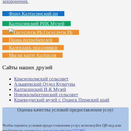
Фонд Калтасинский рн
Калтасинский РИК Музей
Госуслуги РБ
Права потребителей
Календарь праздников
Мы на карте Калтасов
Сайты наших друзей
Краснохолмский сельсовет
Альшеевский Отдел Культуры
Калтасинский И-К Музей
Новокильбахтинский сельсовет
Краеведческий музей г. Оханск Пермский край
Оценка качества условий предоставления услуг
Чтобы оценить условия предо-ставления услуг, используйте QR-код или
пройдите по ссылке
bus.gov.ru/qrcode/rate/225397