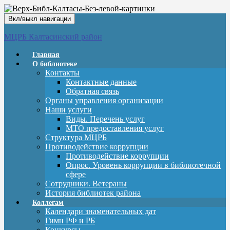
Вкл/выкл навигации
МЦРБ Калтасинский район
Главная
О библиотеке
Контакты
Контактные данные
Обратная связь
Органы управления организации
Наши услуги
Виды. Перечень услуг
МТО предоставления услуг
Структура МЦРБ
Противодействие коррупции
Противодействие коррупции
Опрос. Уровень коррупции в библиотечной
сфере
Сотрудники. Ветераны
История библиотек района
Коллегам
Календари знаменательных дат
Гимн РФ и РБ
Конкурсы