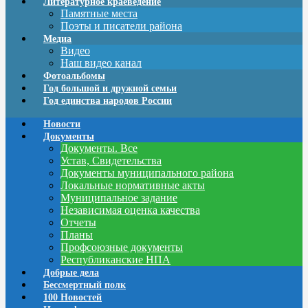
Литературное краеведение
Памятные места
Поэты и писатели района
Медиа
Видео
Наш видео канал
Фотоальбомы
Год большой и дружной семьи
Год единства народов России
Новости
Документы
Документы. Все
Устав, Свидетельства
Документы муниципального района
Локальные нормативные акты
Муниципальное задание
Независимая оценка качества
Отчеты
Планы
Профсоюзные документы
Республиканские НПА
Добрые дела
Бессмертный полк
100 Новостей