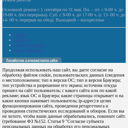
Основной режим с 1 сентября по 31 мая. Пн. – пт. с 9-00 ч. до
19-00 ч. (без перерыва). Суб. с 9-00 ч. до 17-00 ч. (с 13- 00 ч. до
14- 00 ч. перерыв на обед). Выходной – воскресенье
Домой
Новости
Документы. Все
Мы в соцсетях
Разработчик и администратор сайта
Продолжая использовать наш сайт, вы даете согласие на
обработку файлов cookie, пользовательских данных (сведения
о местоположении; тип и версия ОС; тип и версия Браузера;
тип устройства и разрешение его экрана; источник откуда
пришел на сайт пользователь; с какого сайта или по какой
рекламе; язык ОС и Браузера; какие страницы открывает и на
какие кнопки нажимает пользователь; ip-адрес) в целях
функционирования сайта, проведения ретаргетинга и
проведения статистических исследований и обзоров. Если вы
не хотите, чтобы ваши данные обрабатывались, покиньте сайт.
(требование ФЗ №152. Статья 9 "Согласие субъекта
персональных данных на обработку его персональных