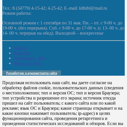
Тел.: 8 (34779) 4-15-42; 4-25-42; E–mail: kltbibl@mail.ru
Режим работы:
Основной режим с 1 сентября по 31 мая. Пн. – пт. с 9-00 ч. до
19-00 ч. (без перерыва). Суб. с 9-00 ч. до 17-00 ч. (с 13- 00 ч. до
14- 00 ч. перерыв на обед). Выходной – воскресенье
Домой
Новости
Документы. Все
Мы в соцсетях
Разработчик и администратор сайта
Продолжая использовать наш сайт, вы даете согласие на
обработку файлов cookie, пользовательских данных (сведения
о местоположении; тип и версия ОС; тип и версия Браузера;
тип устройства и разрешение его экрана; источник откуда
пришел на сайт пользователь; с какого сайта или по какой
рекламе; язык ОС и Браузера; какие страницы открывает и на
какие кнопки нажимает пользователь; ip-адрес) в целях
функционирования сайта, проведения ретаргетинга и
проведения статистических исследований и обзоров. Если вы