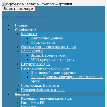
Вкл/выкл навигации
МЦРБ Калтасинский район
Главная
О библиотеке
Контакты
Контактные данные
Обратная связь
Органы управления организации
Наши услуги
Виды. Перечень услуг
МТО предоставления услуг
Структура МЦРБ
Противодействие коррупции
Противодействие коррупции
Опрос. Уровень коррупции в библиотечной
сфере
Сотрудники. Ветераны
История библиотек района
Коллегам
Календари знаменательных дат
Гимн РФ и РБ
Конкурсы