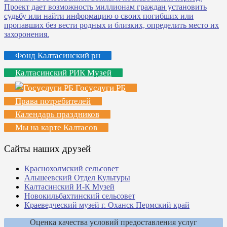
Фонд Калтасинский рн
Калтасинский РИК Музей
Госуслуги РБ
Права потребителей
Календарь праздников
Мы на карте Калтасов
Сайты наших друзей
Краснохолмский сельсовет
Альшеевский Отдел Культуры
Калтасинский И-К Музей
Новокильбахтинский сельсовет
Краеведческий музей г. Оханск Пермский край
Оценка качества условий предоставления услуг