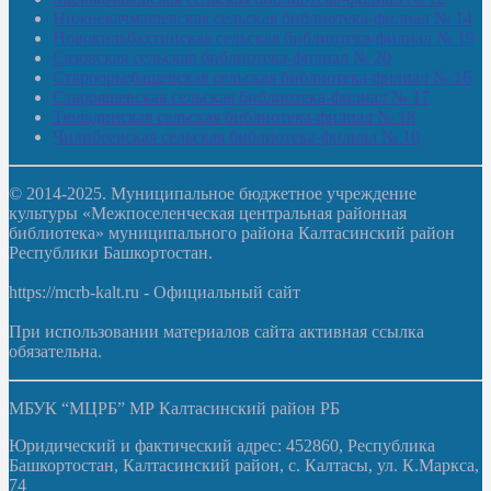
Нижнекачмашевская сельская библиотека-филиал № 14
Новокильбахтинская сельская библиотека-филиал № 19
Сазовская сельская библиотека-филиал № 20
Староорьебашевская сельская библиотека-филиал № 16
Старояшевская сельская библиотека-филиал № 17
Тюльдинская сельская библиотека-филиал № 18
Чилибеевская сельская библиотека-филиал № 10
© 2014-2025. Муниципальное бюджетное учреждение
культуры «Межпоселенческая центральная районная
библиотека» муниципального района Калтасинский район
Республики Башкортостан.
https://mcrb-kalt.ru - Официальный сайт
При использовании материалов сайта активная ссылка
обязательна.
МБУК “МЦРБ” МР Калтасинский район РБ
Юридический и фактический адрес: 452860, Республика
Башкортостан, Калтасинский район, с. Калтасы, ул. К.Маркса,
74