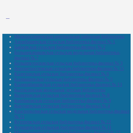
Межпоселенческая центральная районная библиотека
Амзибашевская сельская библиотека-филиал № 1
Бабаевская сельская библиотека-филиал № 2
Большекачаковская сельская модельная библиотека-
филиал № 7
Большекуразовская сельская библиотека-филиал № 3
Верхнетыхтемская сельская библиотека-филиал № 15
Калегинская сельская библиотека-филиал № 6
Калмашевская сельская библиотека-филиал № 5
Калмиябашевская сельская библиотека-филиал № 13
Калтасинская модельная детская библиотека
Кельтеевская сельская библиотека-филиал № 8
Киебаковская сельская библиотека-филиал № 9
Кокушевская сельская библиотека-филиал № 4
Краснохолмская сельская модельная библиотека-филиал
№ 21
Кутеремская сельская библиотека-филиал № 22
Кучашевская сельская библиотека-филиал № 11
Малокачаковская сельская библиотека-филиал № 12