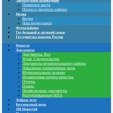
Литературное краеведение
Памятные места
Поэты и писатели района
Медиа
Видео
Наш видео канал
Фотоальбомы
Год большой и дружной семьи
Год единства народов России
Новости
Документы
Документы. Все
Устав, Свидетельства
Документы муниципального района
Локальные нормативные акты
Муниципальное задание
Независимая оценка качества
Отчеты
Планы
Профсоюзные документы
Республиканские НПА
Добрые дела
Бессмертный полк
100 Новостей