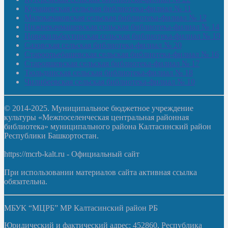
Кучашевская сельская библиотека-филиал № 11
Малокачаковская сельская библиотека-филиал № 12
Нижнекачмашевская сельская библиотека-филиал № 14
Новокильбахтинская сельская библиотека-филиал № 19
Сазовская сельская библиотека-филиал № 20
Староорьебашевская сельская библиотека-филиал № 16
Старояшевская сельская библиотека-филиал № 17
Тюльдинская сельская библиотека-филиал № 18
Чилибеевская сельская библиотека-филиал № 10
© 2014-2025. Муниципальное бюджетное учреждение
культуры «Межпоселенческая центральная районная
библиотека» муниципального района Калтасинский район
Республики Башкортостан.
https://mcrb-kalt.ru - Официальный сайт
При использовании материалов сайта активная ссылка
обязательна.
МБУК “МЦРБ” МР Калтасинский район РБ
Юридический и фактический адрес: 452860, Республика