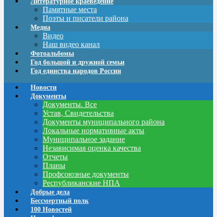
Литературное краеведение
Памятные места
Поэты и писатели района
Медиа
Видео
Наш видео канал
Фотоальбомы
Год большой и дружной семьи
Год единства народов России
Новости
Документы
Документы. Все
Устав, Свидетельства
Документы муниципального района
Локальные нормативные акты
Муниципальное задание
Независимая оценка качества
Отчеты
Планы
Профсоюзные документы
Республиканские НПА
Добрые дела
Бессмертный полк
100 Новостей