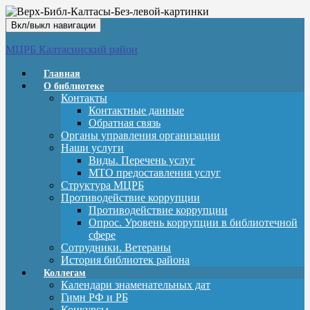
Вкл/выкл навигации
МЦРБ Калтасинский район
Главная
О библиотеке
Контакты
Контактные данные
Обратная связь
Органы управления организации
Наши услуги
Виды. Перечень услуг
МТО предоставления услуг
Структура МЦРБ
Противодействие коррупции
Противодействие коррупции
Опрос. Уровень коррупции в библиотечной
сфере
Сотрудники. Ветераны
История библиотек района
Коллегам
Календари знаменательных дат
Гимн РФ и РБ
Конкурсы