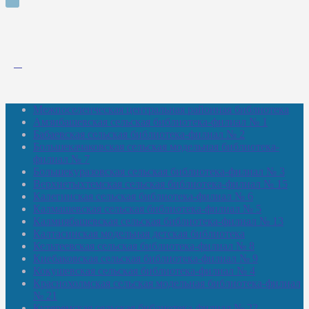
Межпоселенческая центральная районная библиотека
Амзибашевская сельская библиотека-филиал № 1
Бабаевская сельская библиотека-филиал № 2
Большекачаковская сельская модельная библиотека-
филиал № 7
Большекуразовская сельская библиотека-филиал № 3
Верхнетыхтемская сельская библиотека-филиал № 15
Калегинская сельская библиотека-филиал № 6
Калмашевская сельская библиотека-филиал № 5
Калмиябашевская сельская библиотека-филиал № 13
Калтасинская модельная детская библиотека
Кельтеевская сельская библиотека-филиал № 8
Киебаковская сельская библиотека-филиал № 9
Кокушевская сельская библиотека-филиал № 4
Краснохолмская сельская модельная библиотека-филиал
№ 21
Кутеремская сельская библиотека-филиал № 22