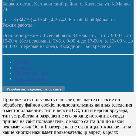
Башкортостан, Калтасинский район, с. Калтасы, ул. К.Маркса,
74
Тел.: 8 (34779) 4-15-42; 4-25-42; E–mail: kltbibl@mail.ru
Режим работы:
Основной режим с 1 сентября по 31 мая. Пн. – пт. с 9-00 ч. до
19-00 ч. (без перерыва). Суб. с 9-00 ч. до 17-00 ч. (с 13- 00 ч. до
14- 00 ч. перерыв на обед). Выходной – воскресенье
Домой
Новости
Документы. Все
Мы в соцсетях
Разработчик и администратор сайта
Продолжая использовать наш сайт, вы даете согласие на
обработку файлов cookie, пользовательских данных (сведения
о местоположении; тип и версия ОС; тип и версия Браузера;
тип устройства и разрешение его экрана; источник откуда
пришел на сайт пользователь; с какого сайта или по какой
рекламе; язык ОС и Браузера; какие страницы открывает и на
какие кнопки нажимает пользователь; ip-адрес) в целях