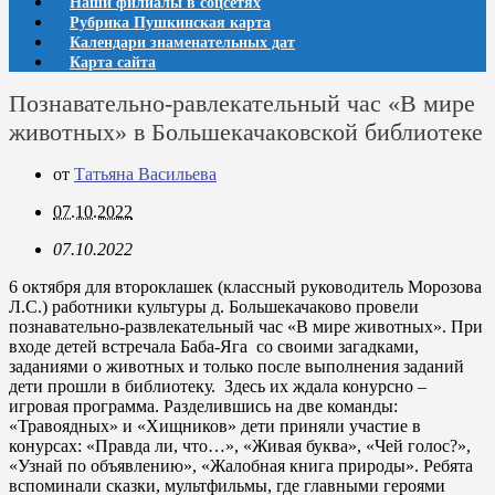
Наши филиалы в соцсетях
Рубрика Пушкинская карта
Календари знаменательных дат
Карта сайта
Познавательно-равлекательный час «В мире
животных» в Большекачаковской библиотеке
от
Татьяна Васильева
07.10.2022
07.10.2022
6 октября для второклашек (классный руководитель Морозова
Л.С.) работники культуры д. Большекачаково провели
познавательно-развлекательный час «В мире животных». При
входе детей встречала Баба-Яга со своими загадками,
заданиями о животных и только после выполнения заданий
дети прошли в библиотеку. Здесь их ждала конурсно –
игровая программа. Разделившись на две команды:
«Травоядных» и «Хищников» дети приняли участие в
конурсах: «Правда ли, что…», «Живая буква», «Чей голос?»,
«Узнай по объявлению», «Жалобная книга природы». Ребята
вспоминали сказки, мультфильмы, где главными героями