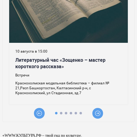
«WWW.КУЛЬТУРА.РФ – твой гид по культуре.