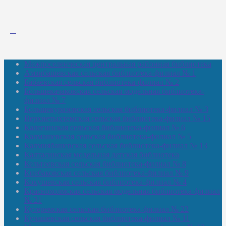
Межпоселенческая центральная районная библиотека
Амзибашевская сельская библиотека-филиал № 1
Бабаевская сельская библиотека-филиал № 2
Большекачаковская сельская модельная библиотека-
филиал № 7
Большекуразовская сельская библиотека-филиал № 3
Верхнетыхтемская сельская библиотека-филиал № 15
Калегинская сельская библиотека-филиал № 6
Калмашевская сельская библиотека-филиал № 5
Калмиябашевская сельская библиотека-филиал № 13
Калтасинская модельная детская библиотека
Кельтеевская сельская библиотека-филиал № 8
Киебаковская сельская библиотека-филиал № 9
Кокушевская сельская библиотека-филиал № 4
Краснохолмская сельская модельная библиотека-филиал
№ 21
Кутеремская сельская библиотека-филиал № 22
Кучашевская сельская библиотека-филиал № 11