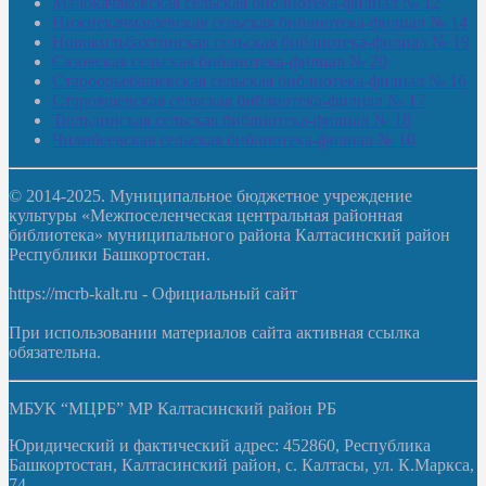
Малокачаковская сельская библиотека-филиал № 12
Нижнекачмашевская сельская библиотека-филиал № 14
Новокильбахтинская сельская библиотека-филиал № 19
Сазовская сельская библиотека-филиал № 20
Староорьебашевская сельская библиотека-филиал № 16
Старояшевская сельская библиотека-филиал № 17
Тюльдинская сельская библиотека-филиал № 18
Чилибеевская сельская библиотека-филиал № 10
© 2014-2025. Муниципальное бюджетное учреждение
культуры «Межпоселенческая центральная районная
библиотека» муниципального района Калтасинский район
Республики Башкортостан.
https://mcrb-kalt.ru - Официальный сайт
При использовании материалов сайта активная ссылка
обязательна.
МБУК “МЦРБ” МР Калтасинский район РБ
Юридический и фактический адрес: 452860, Республика
Башкортостан, Калтасинский район, с. Калтасы, ул. К.Маркса,
74