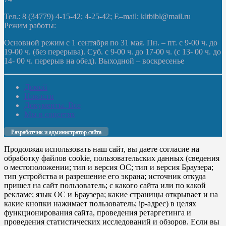
Тел.: 8 (34779) 4-15-42; 4-25-42; E–mail: kltbibl@mail.ru
Режим работы:
Основной режим с 1 сентября по 31 мая. Пн. – пт. с 9-00 ч. до
19-00 ч. (без перерыва). Суб. с 9-00 ч. до 17-00 ч. (с 13- 00 ч. до
14- 00 ч. перерыв на обед). Выходной – воскресенье
Домой
Новости
Документы. Все
Мы в соцсетях
Разработчик и администратор сайта
Продолжая использовать наш сайт, вы даете согласие на
обработку файлов cookie, пользовательских данных (сведения
о местоположении; тип и версия ОС; тип и версия Браузера;
тип устройства и разрешение его экрана; источник откуда
пришел на сайт пользователь; с какого сайта или по какой
рекламе; язык ОС и Браузера; какие страницы открывает и на
какие кнопки нажимает пользователь; ip-адрес) в целях
функционирования сайта, проведения ретаргетинга и
проведения статистических исследований и обзоров. Если вы