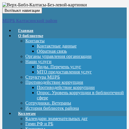
Вкл/выкл навигации
МЦРБ Калтасинский район
Главная
О библиотеке
Контакты
Контактные данные
Обратная связь
Органы управления организации
Наши услуги
Виды. Перечень услуг
МТО предоставления услуг
Структура МЦРБ
Противодействие коррупции
Противодействие коррупции
Опрос. Уровень коррупции в библиотечной
сфере
Сотрудники. Ветераны
История библиотек района
Коллегам
Календари знаменательных дат
Гимн РФ и РБ
Конкурсы