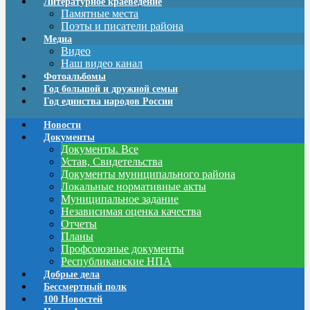
Литературное краеведение
Памятные места
Поэты и писатели района
Медиа
Видео
Наш видео канал
Фотоальбомы
Год большой и дружной семьи
Год единства народов России
Новости
Документы
Документы. Все
Устав, Свидетельства
Документы муниципального района
Локальные нормативные акты
Муниципальное задание
Независимая оценка качества
Отчеты
Планы
Профсоюзные документы
Республиканские НПА
Добрые дела
Бессмертный полк
100 Новостей