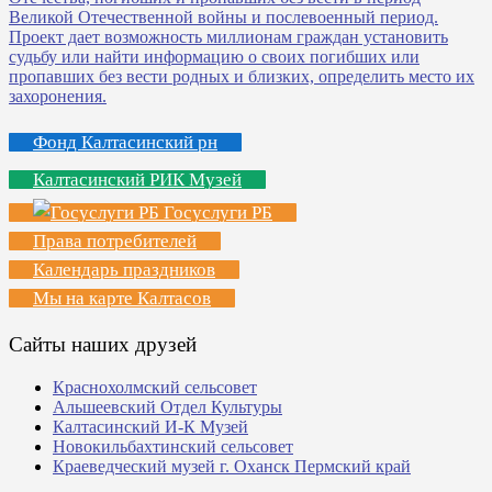
Фонд Калтасинский рн
Калтасинский РИК Музей
Госуслуги РБ
Права потребителей
Календарь праздников
Мы на карте Калтасов
Сайты наших друзей
Краснохолмский сельсовет
Альшеевский Отдел Культуры
Калтасинский И-К Музей
Новокильбахтинский сельсовет
Краеведческий музей г. Оханск Пермский край