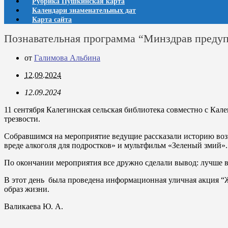
Рубрика Пушкинская карта
Календари знаменательных дат
Карта сайта
Познавательная программа “Минздрав преду
от
Галимова Альбина
12.09.2024
12.09.2024
11 сентября Калегинская сельская библиотека совместно с К
трезвости.
Собравшимся на мероприятие ведущие рассказали историю возн
вреде алкоголя для подростков» и мультфильм «Зеленый змий».
По окончании мероприятия все дружно сделали вывод: лучше в
В этот день была проведена информационная уличная акция “Ж
образ жизни.
Валикаева Ю. А.