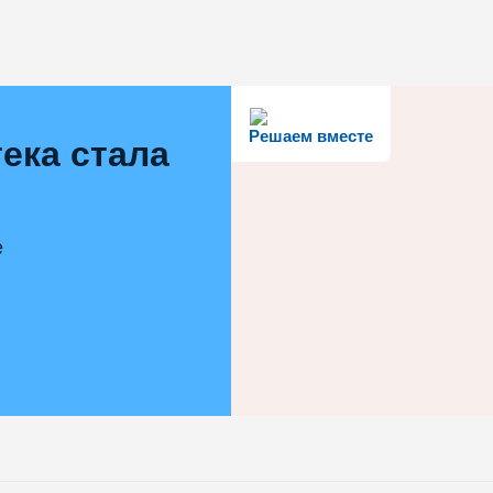
Решаем вместе
ека стала
е