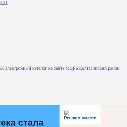
№ 21
Решаем вместе
ека стала