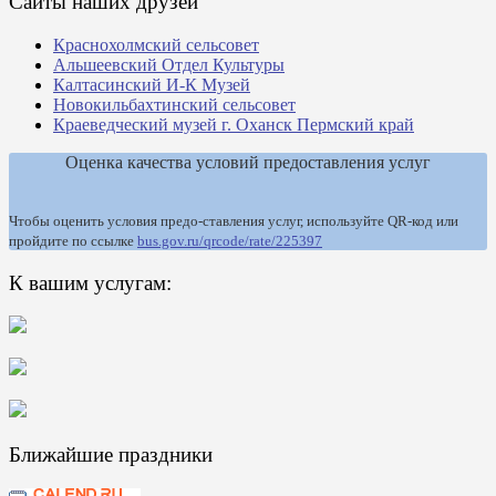
Сайты наших друзей
Краснохолмский сельсовет
Альшеевский Отдел Культуры
Калтасинский И-К Музей
Новокильбахтинский сельсовет
Краеведческий музей г. Оханск Пермский край
Оценка качества условий предоставления услуг
Чтобы оценить условия предо-ставления услуг, используйте QR-код или
пройдите по ссылке
bus.gov.ru/qrcode/rate/225397
К вашим услугам:
Ближайшие праздники