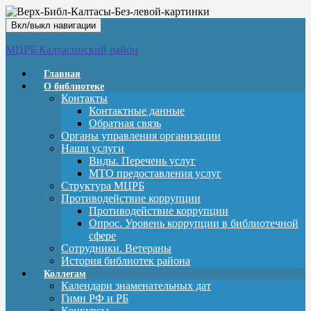
Вкл/выкл навигации
МЦРБ Калтасинский район
Главная
О библиотеке
Контакты
Контактные данные
Обратная связь
Органы управления организации
Наши услуги
Виды. Перечень услуг
МТО предоставления услуг
Структура МЦРБ
Противодействие коррупции
Противодействие коррупции
Опрос. Уровень коррупции в библиотечной
сфере
Сотрудники. Ветераны
История библиотек района
Коллегам
Календари знаменательных дат
Гимн РФ и РБ
Конкурсы