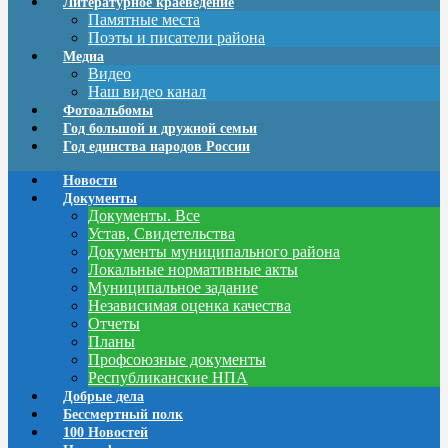
Литературное краеведение
Памятные места
Поэты и писатели района
Медиа
Видео
Наш видео канал
Фотоальбомы
Год большой и дружной семьи
Год единства народов России
Новости
Документы
Документы. Все
Устав, Свидетельства
Документы муниципального района
Локальные нормативные акты
Муниципальное задание
Независимая оценка качества
Отчеты
Планы
Профсоюзные документы
Республиканские НПА
Добрые дела
Бессмертный полк
100 Новостей