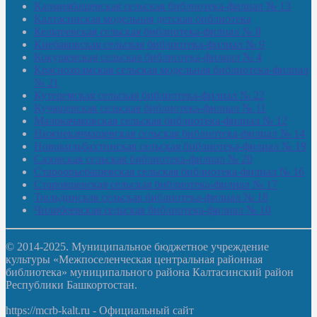
Калмиябашевская сельская библиотека-филиал № 13
Калтасинская модельная детская библиотека
Кельтеевская сельская библиотека-филиал № 8
Киебаковская сельская библиотека-филиал № 9
Кокушевская сельская библиотека-филиал № 4
Краснохолмская сельская модельная библиотека-филиал
№ 21
Кутеремская сельская библиотека-филиал № 22
Кучашевская сельская библиотека-филиал № 11
Малокачаковская сельская библиотека-филиал № 12
Нижнекачмашевская сельская библиотека-филиал № 14
Новокильбахтинская сельская библиотека-филиал № 19
Сазовская сельская библиотека-филиал № 20
Староорьебашевская сельская библиотека-филиал № 16
Старояшевская сельская библиотека-филиал № 17
Тюльдинская сельская библиотека-филиал № 18
Чилибеевская сельская библиотека-филиал № 10
© 2014-2025. Муниципальное бюджетное учреждение
культуры «Межпоселенческая центральная районная
библиотека» муниципального района Калтасинский район
Республики Башкортостан.
https://mcrb-kalt.ru - Официальный сайт