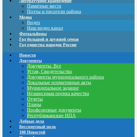
Литературное краеведение
Памятные места
Поэты и писатели района
Медиа
Видео
Наш видео канал
Фотоальбомы
Год большой и дружной семьи
Год единства народов России
Новости
Документы
Документы. Все
Устав, Свидетельства
Документы муниципального района
Локальные нормативные акты
Муниципальное задание
Независимая оценка качества
Отчеты
Планы
Профсоюзные документы
Республиканские НПА
Добрые дела
Бессмертный полк
100 Новостей