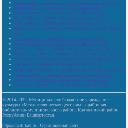
Калмиябашевская сельская библиотека-филиал № 13
Калтасинская модельная детская библиотека
Кельтеевская сельская библиотека-филиал № 8
Киебаковская сельская библиотека-филиал № 9
Кокушевская сельская библиотека-филиал № 4
Краснохолмская сельская модельная библиотека-филиал
№ 21
Кутеремская сельская библиотека-филиал № 22
Кучашевская сельская библиотека-филиал № 11
Малокачаковская сельская библиотека-филиал № 12
Нижнекачмашевская сельская библиотека-филиал № 14
Новокильбахтинская сельская библиотека-филиал № 19
Сазовская сельская библиотека-филиал № 20
Староорьебашевская сельская библиотека-филиал № 16
Старояшевская сельская библиотека-филиал № 17
Тюльдинская сельская библиотека-филиал № 18
Чилибеевская сельская библиотека-филиал № 10
© 2014-2025. Муниципальное бюджетное учреждение
культуры «Межпоселенческая центральная районная
библиотека» муниципального района Калтасинский район
Республики Башкортостан.
https://mcrb-kalt.ru - Официальный сайт