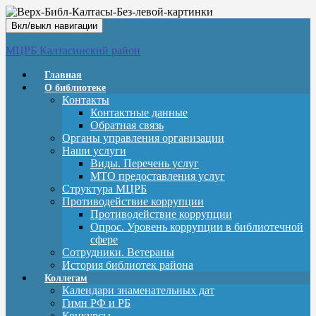
Вкл/выкл навигации
МЦРБ Калтасинский район
Главная
О библиотеке
Контакты
Контактные данные
Обратная связь
Органы управления организации
Наши услуги
Виды. Перечень услуг
МТО предоставления услуг
Структура МЦРБ
Противодействие коррупции
Противодействие коррупции
Опрос. Уровень коррупции в библиотечной
сфере
Сотрудники. Ветераны
История библиотек района
Коллегам
Календари знаменательных дат
Гимн РФ и РБ
Конкурсы