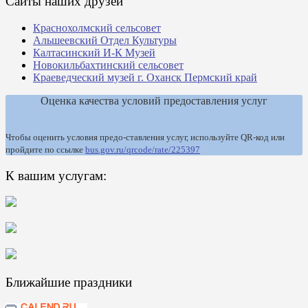
Сайты наших друзей
Краснохолмский сельсовет
Альшеевский Отдел Культуры
Калтасинский И-К Музей
Новокильбахтинский сельсовет
Краеведческий музей г. Оханск Пермский край
Оценка качества условий предоставления услуг
Чтобы оценить условия предо-ставления услуг, используйте QR-код или
пройдите по ссылке
bus.gov.ru/qrcode/rate/225397
К вашим услугам:
Ближайшие праздники