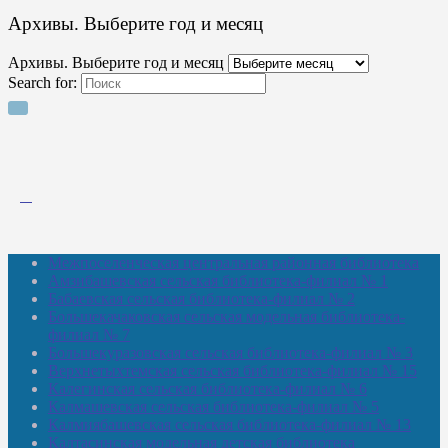
Архивы. Выберите год и месяц
Архивы. Выберите год и месяц
Search for:
Межпоселенческая центральная районная библиотека
Амзибашевская сельская библиотека-филиал № 1
Бабаевская сельская библиотека-филиал № 2
Большекачаковская сельская модельная библиотека-
филиал № 7
Большекуразовская сельская библиотека-филиал № 3
Верхнетыхтемская сельская библиотека-филиал № 15
Калегинская сельская библиотека-филиал № 6
Калмашевская сельская библиотека-филиал № 5
Калмиябашевская сельская библиотека-филиал № 13
Калтасинская модельная детская библиотека