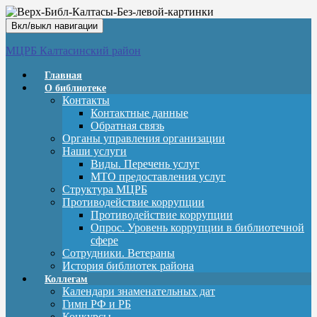
Вкл/выкл навигации
МЦРБ Калтасинский район
Главная
О библиотеке
Контакты
Контактные данные
Обратная связь
Органы управления организации
Наши услуги
Виды. Перечень услуг
МТО предоставления услуг
Структура МЦРБ
Противодействие коррупции
Противодействие коррупции
Опрос. Уровень коррупции в библиотечной
сфере
Сотрудники. Ветераны
История библиотек района
Коллегам
Календари знаменательных дат
Гимн РФ и РБ
Конкурсы