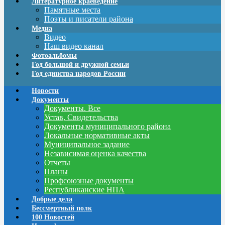
Литературное краеведение
Памятные места
Поэты и писатели района
Медиа
Видео
Наш видео канал
Фотоальбомы
Год большой и дружной семьи
Год единства народов России
Новости
Документы
Документы. Все
Устав, Свидетельства
Документы муниципального района
Локальные нормативные акты
Муниципальное задание
Независимая оценка качества
Отчеты
Планы
Профсоюзные документы
Республиканские НПА
Добрые дела
Бессмертный полк
100 Новостей