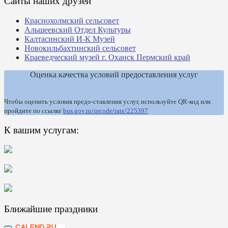
Сайты наших друзей
Краснохолмский сельсовет
Альшеевский Отдел Культуры
Калтасинский И-К Музей
Новокильбахтинский сельсовет
Краеведческий музей г. Оханск Пермский край
Оценка качества условий предоставления услуг
Чтобы оценить условия предо-ставления услуг, используйте QR-код или
пройдите по ссылке
bus.gov.ru/qrcode/rate/225397
К вашим услугам:
Ближайшие праздники