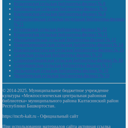
Кельтеевская сельская библиотека-филиал № 8
Киебаковская сельская библиотека-филиал № 9
Кокушевская сельская библиотека-филиал № 4
Краснохолмская сельская модельная библиотека-филиал
№ 21
Кутеремская сельская библиотека-филиал № 22
Кучашевская сельская библиотека-филиал № 11
Малокачаковская сельская библиотека-филиал № 12
Нижнекачмашевская сельская библиотека-филиал № 14
Новокильбахтинская сельская библиотека-филиал № 19
Сазовская сельская библиотека-филиал № 20
Староорьебашевская сельская библиотека-филиал № 16
Старояшевская сельская библиотека-филиал № 17
Тюльдинская сельская библиотека-филиал № 18
Чилибеевская сельская библиотека-филиал № 10
© 2014-2025. Муниципальное бюджетное учреждение
культуры «Межпоселенческая центральная районная
библиотека» муниципального района Калтасинский район
Республики Башкортостан.
https://mcrb-kalt.ru - Официальный сайт
При использовании материалов сайта активная ссылка