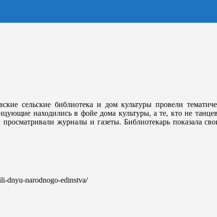
евские сельские библиотека и дом культуры провели тематич
ующие находились в фойе дома культуры, а те, кто не танцева
, просматривали журналы и газеты. Библиотекарь показала св
tili-dnyu-narodnogo-edinstva/