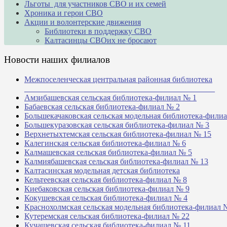
Льготы для участников СВО и их семей
Хроника и герои СВО
Акции и волонтерские движения
Библиотеки в поддержку СВО
Калтасинцы СВОих не бросают
Новости наших филиалов
Межпоселенческая центральная районная библиотека
_______________________________________________
Амзибашевская сельская библиотека-филиал № 1
Бабаевская сельская библиотека-филиал № 2
Большекачаковская сельская модельная библиотека-фили
Большекуразовская сельская библиотека-филиал № 3
Верхнетыхтемская сельская библиотека-филиал № 15
Калегинская сельская библиотека-филиал № 6
Калмашевская сельская библиотека-филиал № 5
Калмиябашевская сельская библиотека-филиал № 13
Калтасинская модельная детская библиотека
Кельтеевская сельская библиотека-филиал № 8
Киебаковская сельская библиотека-филиал № 9
Кокушевская сельская библиотека-филиал № 4
Краснохолмская сельская модельная библиотека-филиал 
Кутеремская сельская библиотека-филиал № 22
Кучашевская сельская библиотека-филиал № 11