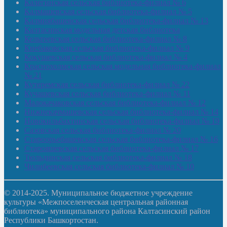
Калегинская сельская библиотека-филиал № 6
Калмашевская сельская библиотека-филиал № 5
Калмиябашевская сельская библиотека-филиал № 13
Калтасинская модельная детская библиотека
Кельтеевская сельская библиотека-филиал № 8
Киебаковская сельская библиотека-филиал № 9
Кокушевская сельская библиотека-филиал № 4
Краснохолмская сельская модельная библиотека-филиал
№ 21
Кутеремская сельская библиотека-филиал № 22
Кучашевская сельская библиотека-филиал № 11
Малокачаковская сельская библиотека-филиал № 12
Нижнекачмашевская сельская библиотека-филиал № 14
Новокильбахтинская сельская библиотека-филиал № 19
Сазовская сельская библиотека-филиал № 20
Староорьебашевская сельская библиотека-филиал № 16
Старояшевская сельская библиотека-филиал № 17
Тюльдинская сельская библиотека-филиал № 18
Чилибеевская сельская библиотека-филиал № 10
© 2014-2025. Муниципальное бюджетное учреждение
культуры «Межпоселенческая центральная районная
библиотека» муниципального района Калтасинский район
Республики Башкортостан.