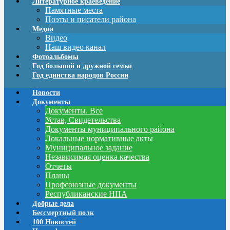
Литературное краеведение
Памятные места
Поэты и писатели района
Медиа
Видео
Наш видео канал
Фотоальбомы
Год большой и дружной семьи
Год единства народов России
Новости
Документы
Документы. Все
Устав, Свидетельства
Документы муниципального района
Локальные нормативные акты
Муниципальное задание
Независимая оценка качества
Отчеты
Планы
Профсоюзные документы
Республиканские НПА
Добрые дела
Бессмертный полк
100 Новостей