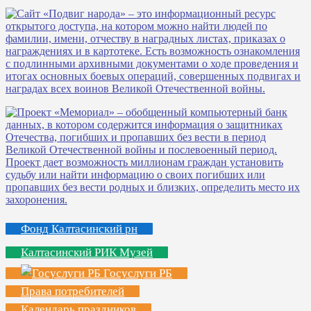
Фонд Калтасинский рн
Калтасинский РИК Музей
Госуслуги РБ
Права потребителей
Календарь праздников