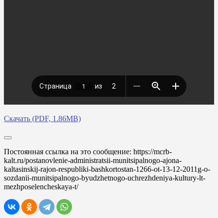
Скачать (PDF, 1.86MB)
Постоянная ссылка на это сообщение:
https://mcrb-
kalt.ru/postanovlenie-administratsii-munitsipalnogo-ajona-
kaltasinskij-rajon-respubliki-bashkortostan-1266-ot-13-12-2011g-o-
sozdanii-munitsipalnogo-byudzhetnogo-uchrezhdeniya-kultury-lt-
mezhposelencheskaya-t/