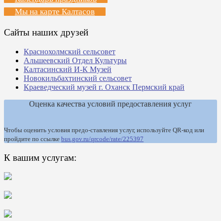
Мы на карте Калтасов
Сайты наших друзей
Краснохолмский сельсовет
Альшеевский Отдел Культуры
Калтасинский И-К Музей
Новокильбахтинский сельсовет
Краеведческий музей г. Оханск Пермский край
Оценка качества условий предоставления услуг
Чтобы оценить условия предо-ставления услуг, используйте QR-код или
пройдите по ссылке
bus.gov.ru/qrcode/rate/225397
К вашим услугам: