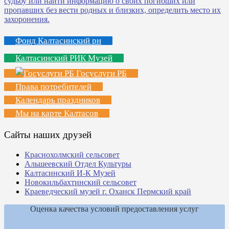
Фонд Калтасинский рн
Калтасинский РИК Музей
Госуслуги РБ
Права потребителей
Календарь праздников
Мы на карте Калтасов
Сайты наших друзей
Краснохолмский сельсовет
Альшеевский Отдел Культуры
Калтасинский И-К Музей
Новокильбахтинский сельсовет
Краеведческий музей г. Оханск Пермский край
Оценка качества условий предоставления услуг