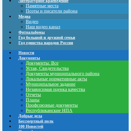
Литературное краеведение
Памятные места
Поэты и писатели района
Медиа
Видео
Наш видео канал
Фотоальбомы
Год большой и дружной семьи
Год единства народов России
Новости
Документы
Документы. Все
Устав, Свидетельства
Документы муниципального района
Локальные нормативные акты
Муниципальное задание
Независимая оценка качества
Отчеты
Планы
Профсоюзные документы
Республиканские НПА
Добрые дела
Бессмертный полк
100 Новостей