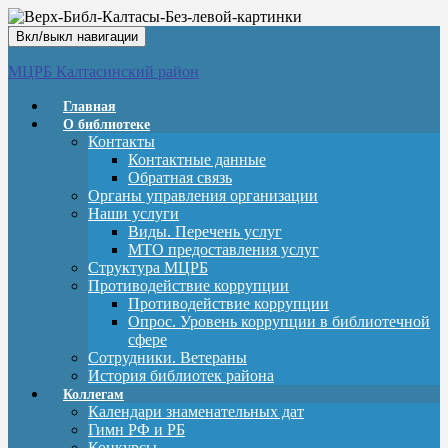
Вкл/выкл навигации
МЦРБ Калтасинский район
Главная
О библиотеке
Контакты
Контактные данные
Обратная связь
Органы управления организации
Наши услуги
Виды. Перечень услуг
МТО предоставления услуг
Структура МЦРБ
Противодействие коррупции
Противодействие коррупции
Опрос. Уровень коррупции в библиотечной
сфере
Сотрудники. Ветераны
История библиотек района
Коллегам
Календари знаменательных дат
Гимн РФ и РБ
Конкурсы