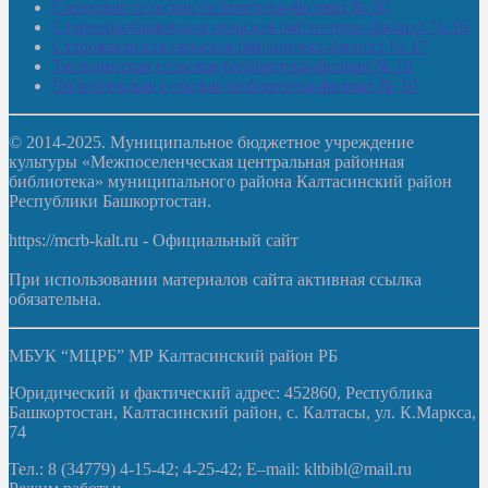
Сазовская сельская библиотека-филиал № 20
Староорьебашевская сельская библиотека-филиал № 16
Старояшевская сельская библиотека-филиал № 17
Тюльдинская сельская библиотека-филиал № 18
Чилибеевская сельская библиотека-филиал № 10
© 2014-2025. Муниципальное бюджетное учреждение
культуры «Межпоселенческая центральная районная
библиотека» муниципального района Калтасинский район
Республики Башкортостан.
https://mcrb-kalt.ru - Официальный сайт
При использовании материалов сайта активная ссылка
обязательна.
МБУК “МЦРБ” МР Калтасинский район РБ
Юридический и фактический адрес: 452860, Республика
Башкортостан, Калтасинский район, с. Калтасы, ул. К.Маркса,
74
Тел.: 8 (34779) 4-15-42; 4-25-42; E–mail: kltbibl@mail.ru