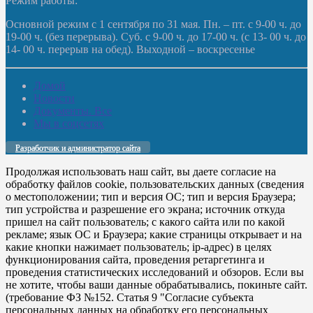
Режим работы:
Основной режим с 1 сентября по 31 мая. Пн. – пт. с 9-00 ч. до
19-00 ч. (без перерыва). Суб. с 9-00 ч. до 17-00 ч. (с 13- 00 ч. до
14- 00 ч. перерыв на обед). Выходной – воскресенье
Домой
Новости
Документы. Все
Мы в соцсетях
Разработчик и администратор сайта
Продолжая использовать наш сайт, вы даете согласие на
обработку файлов cookie, пользовательских данных (сведения
о местоположении; тип и версия ОС; тип и версия Браузера;
тип устройства и разрешение его экрана; источник откуда
пришел на сайт пользователь; с какого сайта или по какой
рекламе; язык ОС и Браузера; какие страницы открывает и на
какие кнопки нажимает пользователь; ip-адрес) в целях
функционирования сайта, проведения ретаргетинга и
проведения статистических исследований и обзоров. Если вы
не хотите, чтобы ваши данные обрабатывались, покиньте сайт.
(требование ФЗ №152. Статья 9 "Согласие субъекта
персональных данных на обработку его персональных