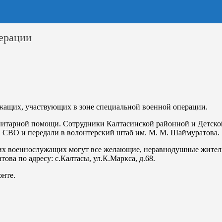
ерации
жащих, участвующих в зоне специальной военной операции.
итарной помощи. Сотрудники Калтасинской районной и Детской 
в СВО и передали в волонтерский штаб им. М. М. Шаймуратова.
их военнослужащих могут все желающие, неравнодушные жители
а по адресу: с.Калтасы, ул.К.Маркса, д.68.
онте.