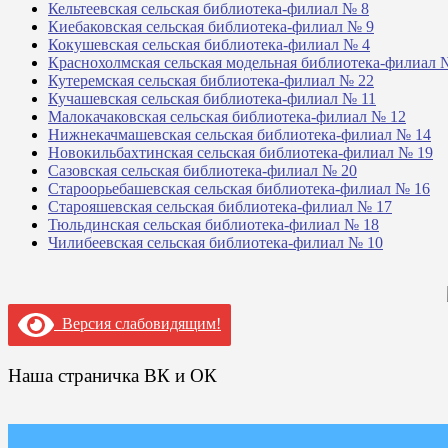
Кельтеевская сельская библиотека-филиал № 8
Киебаковская сельская библиотека-филиал № 9
Кокушевская сельская библиотека-филиал № 4
Краснохолмская сельская модельная библиотека-филиал 
Кутеремская сельская библиотека-филиал № 22
Кучашевская сельская библиотека-филиал № 11
Малокачаковская сельская библиотека-филиал № 12
Нижнекачмашевская сельская библиотека-филиал № 14
Новокильбахтинская сельская библиотека-филиал № 19
Сазовская сельская библиотека-филиал № 20
Староорьебашевская сельская библиотека-филиал № 16
Старояшевская сельская библиотека-филиал № 17
Тюльдинская сельская библиотека-филиал № 18
Чилибеевская сельская библиотека-филиал № 10
Версия слабовидящим!
Наша страничка ВК и ОК