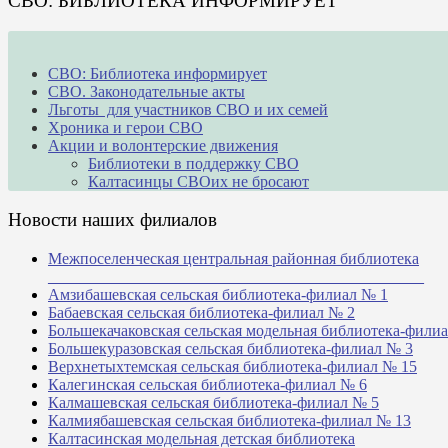
СВО: БИБЛИОТЕКА ИНФОРМИРУЕТ
СВО: Библиотека информирует
СВО. Законодательные акты
Льготы для участников СВО и их семей
Хроника и герои СВО
Акции и волонтерские движения
Библиотеки в поддержку СВО
Калтасинцы СВОих не бросают
Новости наших филиалов
Межпоселенческая центральная районная библиотека
_______________________________________________
Амзибашевская сельская библиотека-филиал № 1
Бабаевская сельская библиотека-филиал № 2
Большекачаковская сельская модельная библиотека-фили
Большекуразовская сельская библиотека-филиал № 3
Верхнетыхтемская сельская библиотека-филиал № 15
Калегинская сельская библиотека-филиал № 6
Калмашевская сельская библиотека-филиал № 5
Калмиябашевская сельская библиотека-филиал № 13
Калтасинская модельная детская библиотека