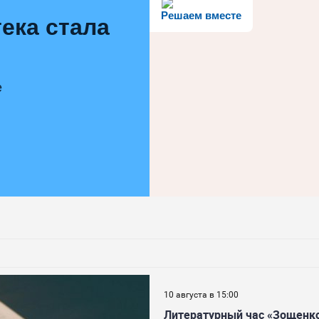
Решаем вместе
ека стала
е