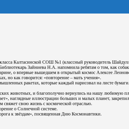
» класса Калтасинской СОШ №1 (классный руководитель Шайдулл
иблиотекарь Зайниева Н.А. напомнила ребятам о том, как собаки
гарине, о впервые вышедшем в открытый космос Алексее Леонов
ах, но как говорится: «повторение – мать учения».
мышленных ракетах, которые каждый нарисовал на листе бумаги.
еских животных, и благополучно вернулись на нашу любимую пл
ает», наглядные иллюстрации больших и малых планет, закрепили 
м свяжет свою жизнь с космической отраслью.
рение о Солнечной системе.
рога к звёздам», посвященная Дню Космонавтики.