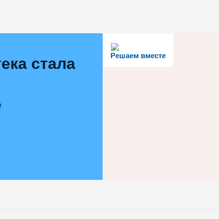
Решаем вместе
ека стала
е