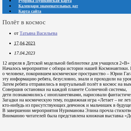
Рубрика Пушкинская карта
Календари знаменательных дат
Карта сайта
Полёт в космос
от
Татьяна Васильева
17.04.2023
17.04.2023
12 апреля в Детской модельной библиотеке для учащихся 2«В
Началось мероприятие с обзора истории нашей Космонавтики. Б
о человеке, покорившем космическое пространство – Юрии Га
эту информацию ребята, безусловно, знали и проходили на урок
Затем ребята отправились в виртуальный полёт в космос на вы
Совершив остановки на каждой планете Солнечной системы,
дети познакомились с инопланетянами, нарисовали фантастич
Загадки на космическую тему, подвижная игра «Летает – не лет
кто-нибудь из присутствующих девчонок и мальчишек в будуще
В завершении мероприятия Нуриманова Элина прочла стихотво
Вниманию читателей была представлена книжная выставка «До