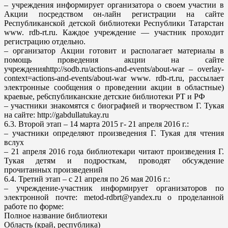
– учреждения информирует организатора о своем участии в
Акции посредством он-лайн регистрации на сайте
Республиканской детской библиотеки Республики Татарстан
www. rdb-rt.ru. Каждое учреждение — участник проходит
регистрацию отдельно.
– организатор Акции готовит и располагает материалы в
помощь проведения акции на сайте
учрежденияhttp://sodb.ru/actions-and-events/about-war – overlay-
context=actions-and-events/about-war www. rdb-rt.ru, рассылает
электронные сообщения о проведении акции в областные)
краевые, ре6спубликанские детские библиотеки РТ и РФ
– участники знакомятся с биографией и творчеством Г. Тукая
на сайте: http://gabdullatukay.ru
6.3. Второй этап – 14 марта 2015 г- 21 апреля 2016 г.:
– участники определяют произведения Г. Тукая для чтения
вслух
– 21 апреля 2016 года библиотекари читают произведения Г.
Тукая детям и подросткам, проводят обсуждение
прочитанных произведений
6.4. Третий этап – с 21 апреля по 26 мая 2016 г.:
– учреждение-участник информирует организаторов по
электронной почте: metod-rdbrt@yandex.ru о проделанной
работе по форме:
Полное название библиотеки
Область (край, республика)