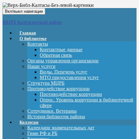
Вкл/выкл навигации
МЦРБ Калтасинский район
Главная
О библиотеке
Контакты
Контактные данные
Обратная связь
Органы управления организации
Наши услуги
Виды. Перечень услуг
МТО предоставления услуг
Структура МЦРБ
Противодействие коррупции
Противодействие коррупции
Опрос. Уровень коррупции в библиотечной
сфере
Сотрудники. Ветераны
История библиотек района
Коллегам
Календари знаменательных дат
Гимн РФ и РБ
Конкурсы