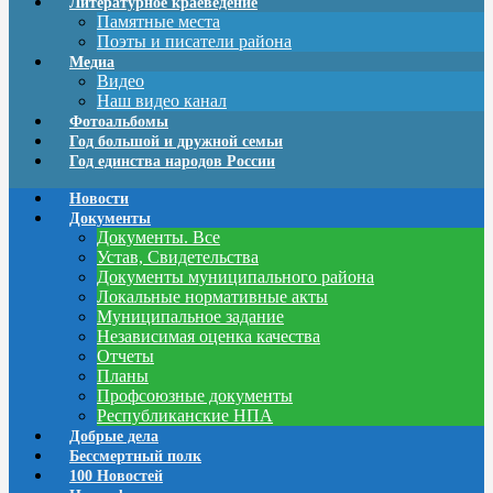
Литературное краеведение
Памятные места
Поэты и писатели района
Медиа
Видео
Наш видео канал
Фотоальбомы
Год большой и дружной семьи
Год единства народов России
Новости
Документы
Документы. Все
Устав, Свидетельства
Документы муниципального района
Локальные нормативные акты
Муниципальное задание
Независимая оценка качества
Отчеты
Планы
Профсоюзные документы
Республиканские НПА
Добрые дела
Бессмертный полк
100 Новостей