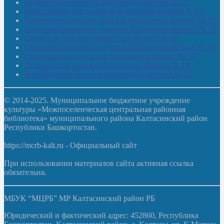
Кучашевская сельская библиотека-филиал № 11
Малокачаковская сельская библиотека-филиал № 12
Нижнекачмашевская сельская библиотека-филиал № 14
Новокильбахтинская сельская библиотека-филиал № 19
Сазовская сельская библиотека-филиал № 20
Староорьебашевская сельская библиотека-филиал № 16
Старояшевская сельская библиотека-филиал № 17
Тюльдинская сельская библиотека-филиал № 18
Чилибеевская сельская библиотека-филиал № 10
© 2014-2025. Муниципальное бюджетное учреждение
культуры «Межпоселенческая центральная районная
библиотека» муниципального района Калтасинский район
Республики Башкортостан.
https://mcrb-kalt.ru - Официальный сайт
При использовании материалов сайта активная ссылка
обязательна.
МБУК “МЦРБ” МР Калтасинский район РБ
Юридический и фактический адрес: 452860, Республика