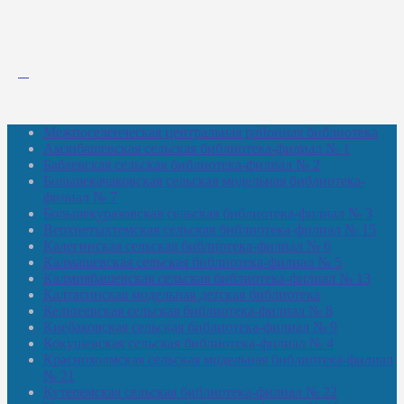
Межпоселенческая центральная районная библиотека
Амзибашевская сельская библиотека-филиал № 1
Бабаевская сельская библиотека-филиал № 2
Большекачаковская сельская модельная библиотека-
филиал № 7
Большекуразовская сельская библиотека-филиал № 3
Верхнетыхтемская сельская библиотека-филиал № 15
Калегинская сельская библиотека-филиал № 6
Калмашевская сельская библиотека-филиал № 5
Калмиябашевская сельская библиотека-филиал № 13
Калтасинская модельная детская библиотека
Кельтеевская сельская библиотека-филиал № 8
Киебаковская сельская библиотека-филиал № 9
Кокушевская сельская библиотека-филиал № 4
Краснохолмская сельская модельная библиотека-филиал
№ 21
Кутеремская сельская библиотека-филиал № 22