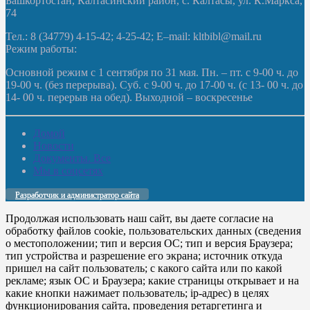
Башкортостан, Калтасинский район, с. Калтасы, ул. К.Маркса,
74
Тел.: 8 (34779) 4-15-42; 4-25-42; E–mail: kltbibl@mail.ru
Режим работы:
Основной режим с 1 сентября по 31 мая. Пн. – пт. с 9-00 ч. до
19-00 ч. (без перерыва). Суб. с 9-00 ч. до 17-00 ч. (с 13- 00 ч. до
14- 00 ч. перерыв на обед). Выходной – воскресенье
Домой
Новости
Документы. Все
Мы в соцсетях
Разработчик и администратор сайта
Продолжая использовать наш сайт, вы даете согласие на
обработку файлов cookie, пользовательских данных (сведения
о местоположении; тип и версия ОС; тип и версия Браузера;
тип устройства и разрешение его экрана; источник откуда
пришел на сайт пользователь; с какого сайта или по какой
рекламе; язык ОС и Браузера; какие страницы открывает и на
какие кнопки нажимает пользователь; ip-адрес) в целях
функционирования сайта, проведения ретаргетинга и