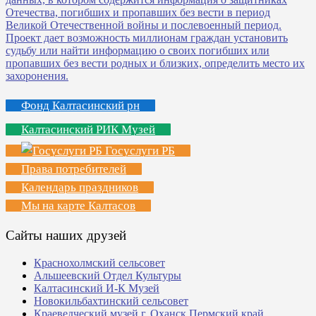
Фонд Калтасинский рн
Калтасинский РИК Музей
Госуслуги РБ
Права потребителей
Календарь праздников
Мы на карте Калтасов
Сайты наших друзей
Краснохолмский сельсовет
Альшеевский Отдел Культуры
Калтасинский И-К Музей
Новокильбахтинский сельсовет
Краеведческий музей г. Оханск Пермский край